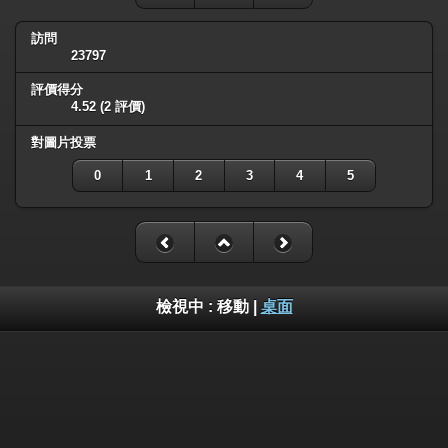
訪問
23797
評價得分
4.52
(2 評價)
對圖片投票
0
1
2
3
4
5
檢視中 :
移動
|
桌面