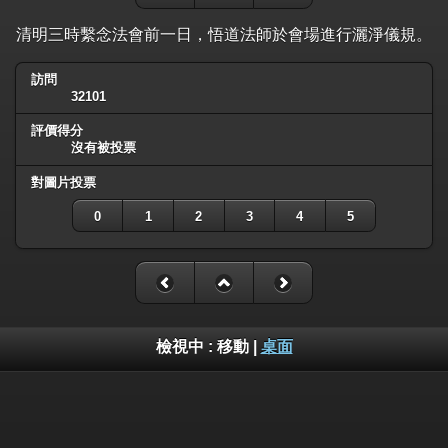
清明三時繫念法會前一日，悟道法師於會場進行灑淨儀規。
訪問
32101
評價得分
沒有被投票
對圖片投票
0
1
2
3
4
5
檢視中 :
移動
|
桌面