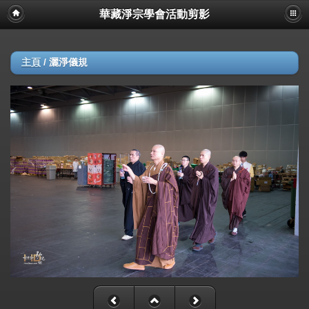
華藏淨宗學會活動剪影
主頁
/
灑淨儀規