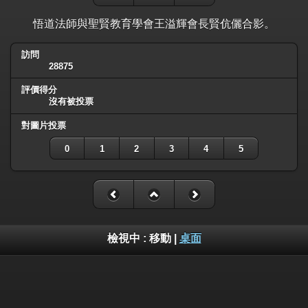
悟道法師與聖賢教育學會王溢輝會長賢伉儷合影。
訪問
28875
評價得分
沒有被投票
對圖片投票
0
1
2
3
4
5
檢視中 :
移動
|
桌面