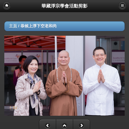
華藏淨宗學會活動剪影
主頁
/
恭候上淨下空老和尚