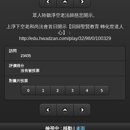
眾人聆聽淨空老法師慈悲開示。
上淨下空老和尚法會首日開示【回歸聖賢教育 轉化世道人
心】：
http://edu.hwadzan.com/play/32/98/0/100329
訪問
23435
評價得分
沒有被投票
對圖片投票
0
1
2
3
4
5
檢視中 :
移動
|
桌面