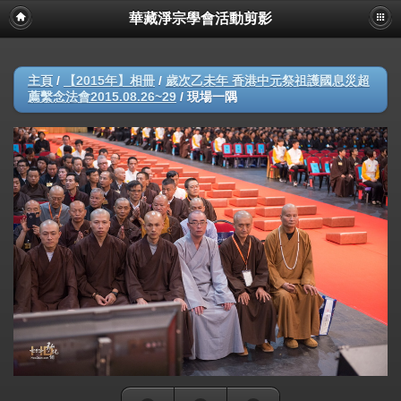
華藏淨宗學會活動剪影
主頁
/
【2015年】相冊
/
歲次乙未年 香港中元祭祖護國息災超
薦繫念法會2015.08.26~29
/
現場一隅