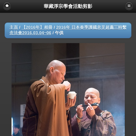
華藏淨宗學會活動剪影
主頁
/
【2016年】相冊
/
2016年 日本春季護國息災超薦三時繫
念法會2016.03.04~06
/
午供