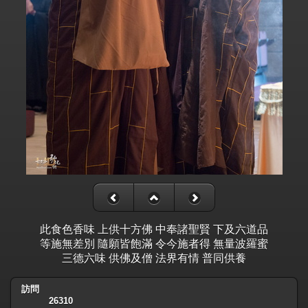
此食色香味 上供十方佛 中奉諸聖賢 下及六道品
等施無差別 隨願皆飽滿 令今施者得 無量波羅蜜
三德六味 供佛及僧 法界有情 普同供養
訪問
26310