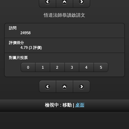
悟道法師恭讀啟請文
訪問
24958
評價得分
4.79
(3 評價)
對圖片投票
0
1
2
3
4
5
檢視中 :
移動
|
桌面