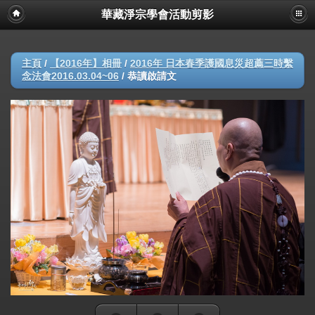
華藏淨宗學會活動剪影
主頁
/
【2016年】相冊
/
2016年 日本春季護國息災超薦三時繫
念法會2016.03.04~06
/
恭讀啟請文