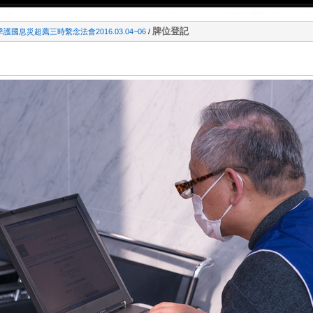
牌位登記
季護國息災超薦三時繫念法會2016.03.04~06
/