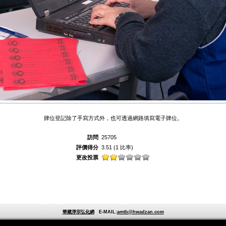
牌位登記除了手寫方式外，也可透過網路填寫電子牌位。
訪問
25705
評價得分
3.51
(1 比率)
更改投票
華藏淨宗弘化網
E-MAIL:
amtb@hwadzan.com