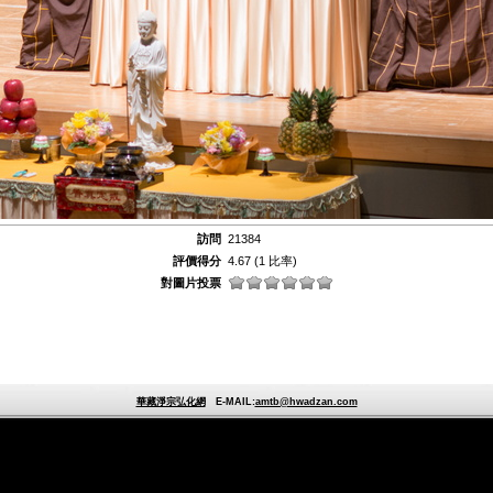
訪問
21384
評價得分
4.67
(1 比率)
對圖片投票
華藏淨宗弘化網
E-MAIL:
amtb@hwadzan.com