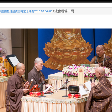
法會現場一隅
季護國息災超薦三時繫念法會2016.03.04~06
/