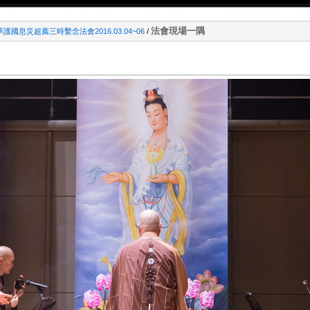
法會現場一隅
季護國息災超薦三時繫念法會2016.03.04~06
/