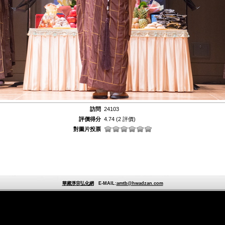
訪問
24103
評價得分
4.74
(2 評價)
對圖片投票
華藏淨宗弘化網
E-MAIL:
amtb@hwadzan.com