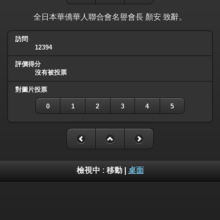
全日本華僑華人聯合會名譽會長 顏安 致辭。
訪問
12394
評價得分
沒有被投票
對圖片投票
0
1
2
3
4
5
檢視中 :
移動
|
桌面