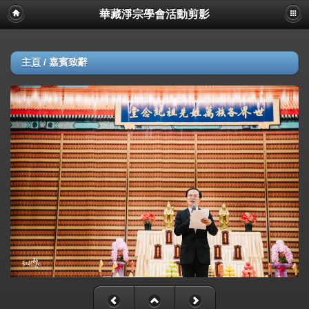
華藏淨宗學會活動剪影
主頁
/
嘉賓致辭