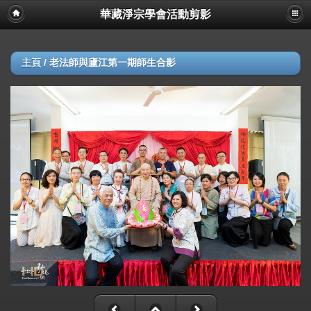
華藏淨宗學會活動剪影
主頁
/
老法師與廬江第一期師生合影