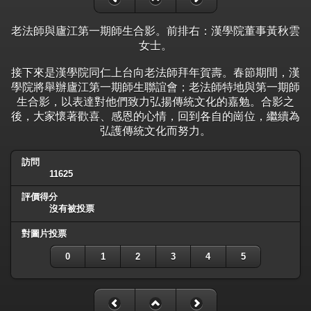
老法師與廬江第一期師生合影。前排右：漢學院董事黃秋雲
女士。
接下來是漢學院同仁上台向老法師拜年賀壽。春節期間，漢
學院將舉辦廬江第一期師生聯誼會；老法師特地與第一期師
生合影，以表達對他們致力弘揚傳統文化的嘉勉。合影之
後，大家懷著歡喜、感恩的心情，回到各自的崗位，繼續為
弘護傳統文化而努力。
訪問
11625
評價得分
沒有被投票
對圖片投票
0
1
2
3
4
5