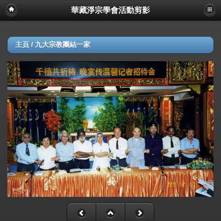
華藏淨宗學會活動剪影
主頁
/
九大宗教團結一家