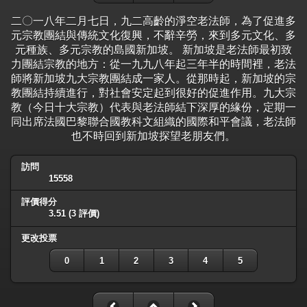
二〇一八年二月七日，九二高齡的淨空老法師，為了促進多
元宗教團結與傳統文化復興，不辭辛勞，來到多元文化、多
元種族、多元宗教的島國新加坡。 新加坡是老法師最初致
力團結宗教的地方：從一九九八年起三年半的時間裡，老法
師將新加坡九大宗教團結成一家人。從那時起，新加坡的宗
教團結持續進行，對社會安定起到很好的促進作用。九大宗
教（今日十大宗教）代表與老法師結下深厚的緣份，定期一
同出席法國巴黎聯合國教科文組織的國際和平會議，老法師
也不時回到新加坡探望老朋友們。
訪問
15558
評價得分
3.51
(3 評價)
更改投票
0
1
2
3
4
5