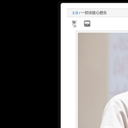
一切法從心想生
主頁
/