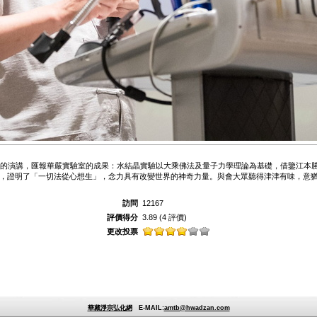
》的演講，匯報華嚴實驗室的成果：水結晶實驗以大乘佛法及量子力學理論為基礎，借鑒江本
，證明了「一切法從心想生」，念力具有改變世界的神奇力量。與會大眾聽得津津有味，意
訪問
12167
評價得分
3.89
(4 評價)
更改投票
華藏淨宗弘化網
E-MAIL:
amtb@hwadzan.com