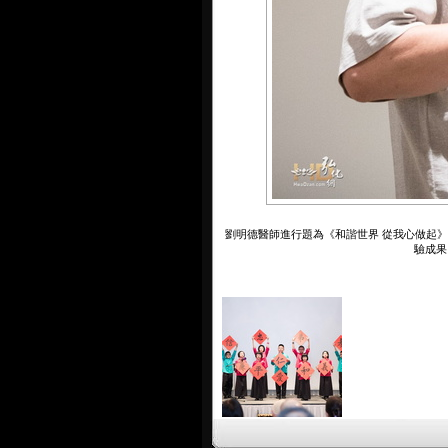
劉明德醫師進行題為《和諧世界 從我心做起
驗成果