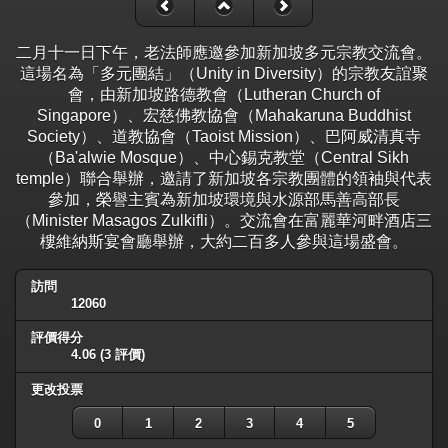
二月十一日下午，老法師應邀參加新加坡多元宗教交流會。
這場名為「多元團結」（Unity in Diversity）的宗教友誼聚
會，由新加坡路德教會（Lutheran Church of
Singapore）、宏慈佛教協會（Mahakaruna Buddhist
Society）、道教協會（Taoist Mission）、巴阿威清真寺
（Ba'alwie Mosque）、中心錫克教堂（Central Sikh
temple）聯合舉辦，邀請了新加坡各宗教團體的領袖與代表
參加，榮譽主賓為新加坡環境與水源部馬善高部長
（Minister Masagos Zulkifli）。交流會在富麗華河畔酒店三
樓維納斯宴會廳舉辦，大約二百多人參與這場盛會。
訪問
12060
評價得分
4.06
(3 評價)
更改投票
0
1
2
3
4
5