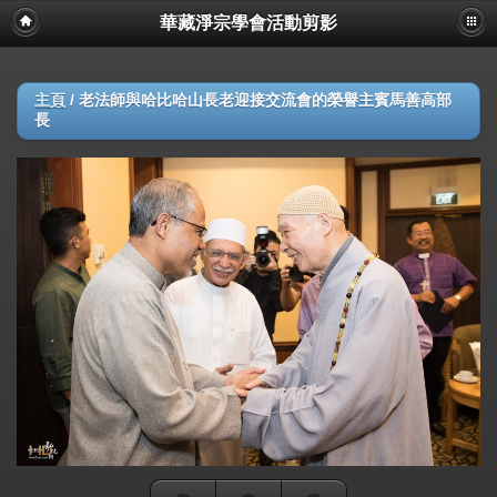
華藏淨宗學會活動剪影
主頁
/
老法師與哈比哈山長老迎接交流會的榮譽主賓馬善高部
長