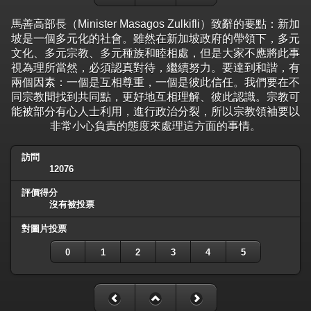
馬善高部長（Minister Masagos Zulkifli）致辭的要點：新加
坡是一個多元化的社會。雖然在新加坡政府的帶領下，多元
文化、多元宗教、多元種族和睦相處，但是大家不應將此事
視為理所當然，必須認真對待，繼續努力。要達到和諧，有
兩個因素：一個是互相尊重，一個是彼此信任。我們要在不
同宗教間找到共同點，更好地互相理解、彼此認識。宗教可
能被部分有心人士利用，進行政治分裂，所以宗教領袖要以
非常小心負責的態度來處理這方面的事情。
訪問
12076
評價得分
沒有被投票
對圖片投票
0
1
2
3
4
5