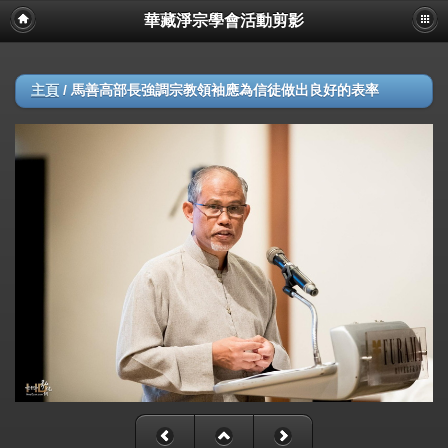
華藏淨宗學會活動剪影
主頁
/
馬善高部長強調宗教領袖應為信徒做出良好的表率