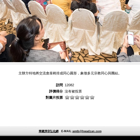
主辦方特地將交流會座椅排成同心圓形，象徵多元宗教同心與團結。
訪問
12082
評價得分
沒有被投票
對圖片投票
華藏淨宗弘化網
E-MAIL:
amtb@hwadzan.com