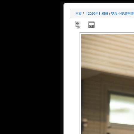
主頁
/
【2020年】相冊
/
雙溪小築清明護國