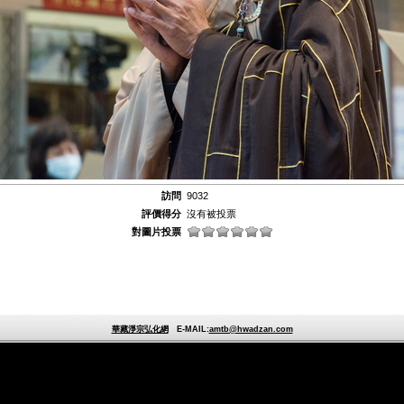
訪問
9032
評價得分
沒有被投票
對圖片投票
華藏淨宗弘化網
E-MAIL:
amtb@hwadzan.com