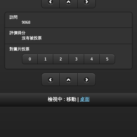
訪問
9068
評價得分
沒有被投票
對圖片投票
0
1
2
3
4
5
檢視中 :
移動
|
桌面