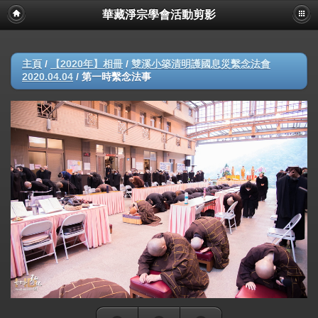
華藏淨宗學會活動剪影
主頁
/
【2020年】相冊
/
雙溪小築清明護國息災繫念法會
2020.04.04
/
第一時繫念法事