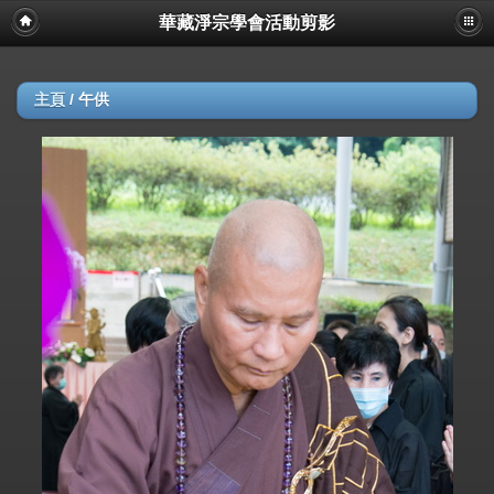
華藏淨宗學會活動剪影
主頁
/
午供