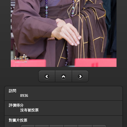
訪問
8936
評價得分
沒有被投票
對圖片投票