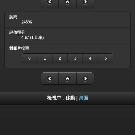
訪問
24596
評價得分
4.67
(1 比率)
對圖片投票
0
1
2
3
4
5
檢視中 :
移動
|
桌面