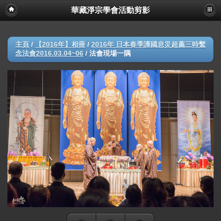
華藏淨宗學會活動剪影
主頁
/
【2016年】相冊
/
2016年 日本春季護國息災超薦三時繫
念法會2016.03.04~06
/
法會現場一隅