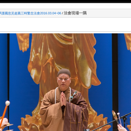
法會現場一隅
季護國息災超薦三時繫念法會2016.03.04~06
/