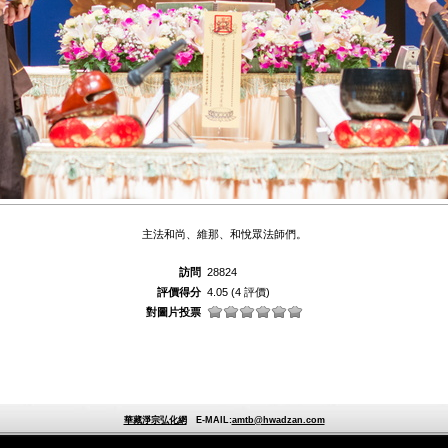
主法和尚、維那、和悅眾法師們。
訪問
28824
評價得分
4.05
(4 評價)
對圖片投票
華藏淨宗弘化網
E-MAIL:
amtb@hwadzan.com