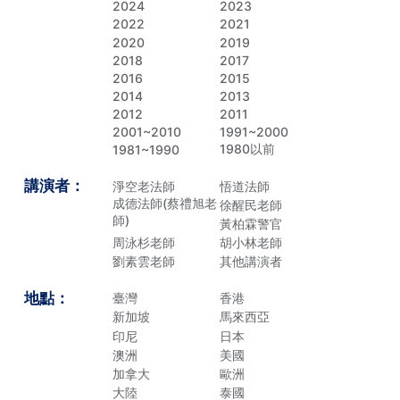
2024
2023
2022
2021
2020
2019
2018
2017
2016
2015
2014
2013
2012
2011
2001~2010
1991~2000
1980以前
1981~1990
講演者：
淨空老法師
悟道法師
成德法師(蔡禮旭老
徐醒民老師
師)
黃柏霖警官
周泳杉老師
胡小林老師
劉素雲老師
其他講演者
地點：
臺灣
香港
新加坡
馬來西亞
印尼
日本
澳洲
美國
加拿大
歐洲
大陸
泰國