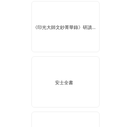
《印光大師文鈔菁華錄》研讀…
安士全書