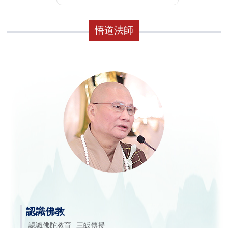
悟道法師
認識佛教
認識佛陀教育
三皈傳授