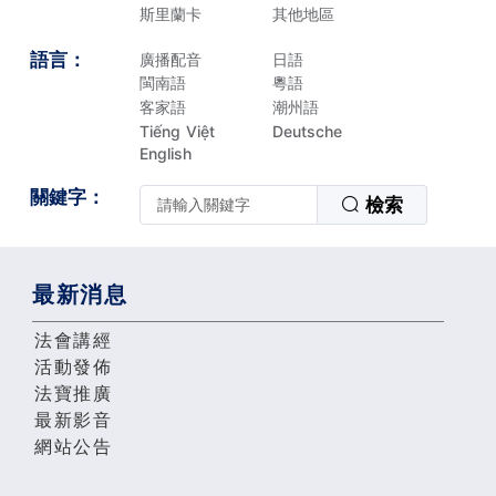
斯里蘭卡
其他地區
語言：
廣播配音
日語
閩南語
粵語
客家語
潮州語
Tiếng Việt
Deutsche
English
關鍵字：
檢索
最新消息
法會講經
活動發佈
法寶推廣
最新影音
網站公告