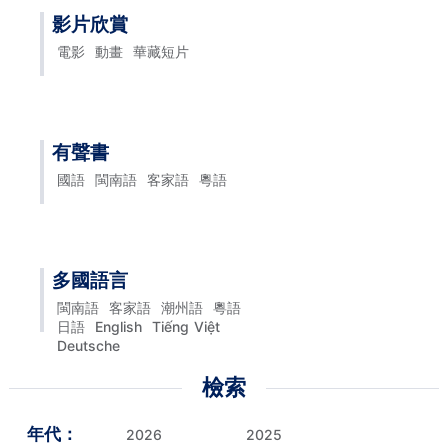
影片欣賞
電影
動畫
華藏短片
有聲書
國語
閩南語
客家語
粵語
多國語言
閩南語
客家語
潮州語
粵語
日語
English
Tiếng Việt
Deutsche
檢索
年代：
2026
2025