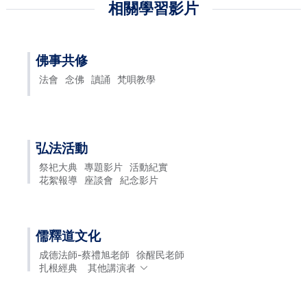
相關學習影片
佛事共修
法會
念佛
讀誦
梵唄教學
弘法活動
祭祀大典
專題影片
活動紀實
花絮報導
座談會
紀念影片
儒釋道文化
成德法師-蔡禮旭老師
徐醒民老師
扎根經典
其他講演者