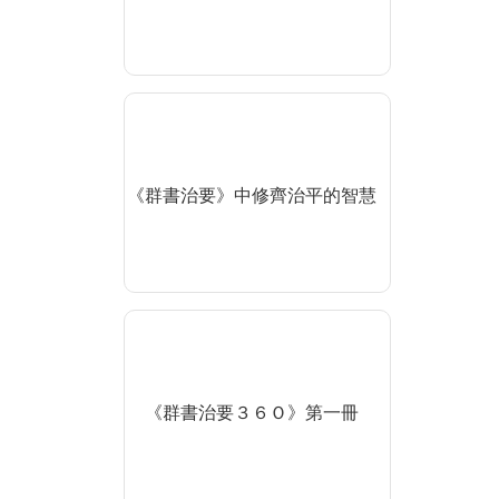
《群書治要》中修齊治平的智慧
《群書治要３６Ｏ》第一冊