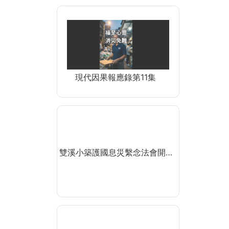
現代因果報應錄第11集
雙溪小築護國息災繫念法會開…