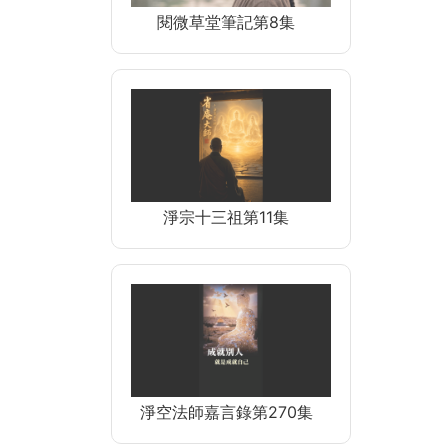
閱微草堂筆記第8集
淨宗十三祖第11集
淨空法師嘉言錄第270集