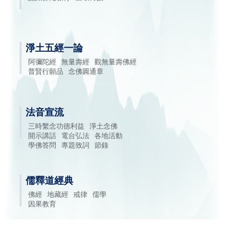
淨土五經一論
阿彌陀經
無量壽經
觀無量壽佛經
普賢行願品
念佛圓通章
法音宣流
三時繫念功德利益
淨土念佛
開示講話
電台弘法
各地活動
學佛答問
專題致詞
節錄
儒釋道經典
佛經
地藏經
戒律
儒學
因果教育