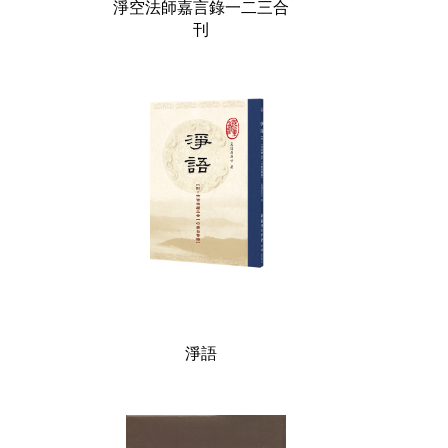
淨空法師嘉言錄一二三合
刊
淨語