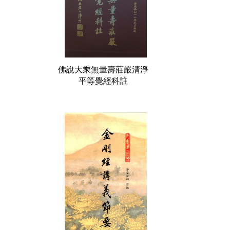
佛說大乘無量壽莊嚴清淨
平等覺經科註