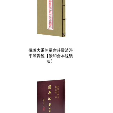
佛說大乘無量壽莊嚴清淨
平等覺經【景印會本線裝
版】