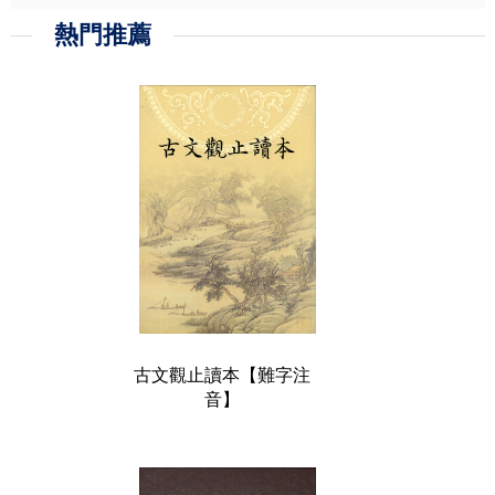
熱門推薦
古文觀止讀本【難字注
音】