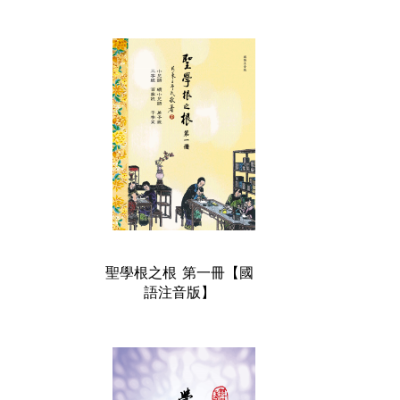
聖學根之根 第一冊【國
語注音版】