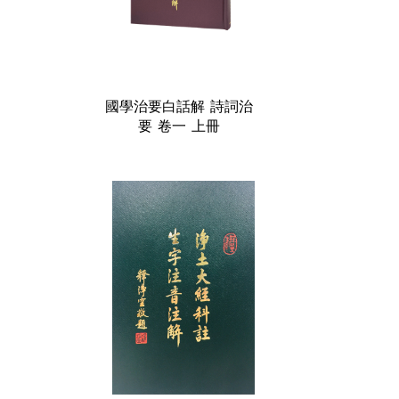
國學治要白話解 詩詞治
要 卷一 上冊