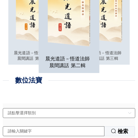
講
晨光道語－悟道法師
晨光道語－悟道法師
晨光道語－悟道法師
晨間講話 第一輯
晨間講話 第三輯
晨間講話 第二輯
數位法寶
檢索