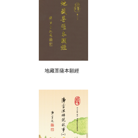
地藏菩薩本願經