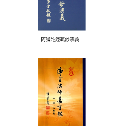
阿彌陀經疏鈔演義