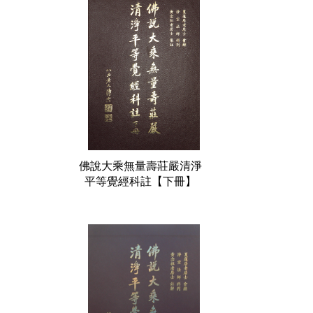
佛說大乘無量壽莊嚴清淨
平等覺經科註【下冊】