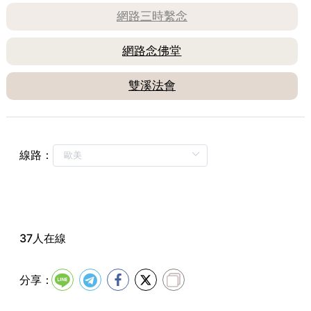
22:30
午 供
網路三時繫念
23:30
念 佛
網路念佛堂
雙溪法會
線路：
37人在線
分享：