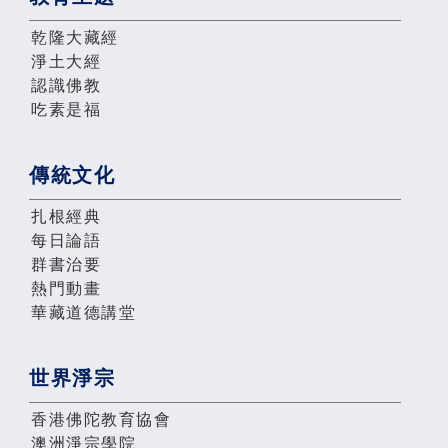
乾隆大藏經
淨土大經
認識佛教
吃素是福
傳統文化
扎根經典
每日論語
群書治要
熱門動畫
華藏道德講堂
世界淨宗
香港佛陀教育協會
澳洲淨宗學院