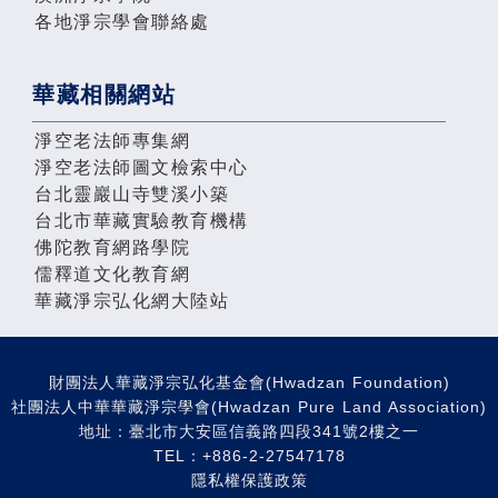
各地淨宗學會聯絡處
華藏相關網站
淨空老法師專集網
淨空老法師圖文檢索中心
台北靈巖山寺雙溪小築
台北市華藏實驗教育機構
佛陀教育網路學院
儒釋道文化教育網
華藏淨宗弘化網大陸站
財團法人華藏淨宗弘化基金會(Hwadzan Foundation)
社團法人中華華藏淨宗學會(Hwadzan Pure Land Association)
地址：臺北市大安區信義路四段341號2樓之一
TEL：+886-2-27547178
隱私權保護政策