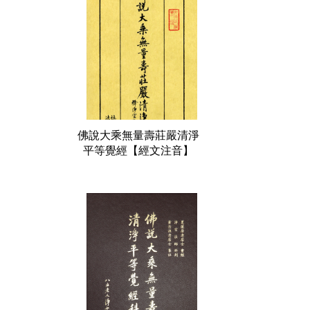
佛說大乘無量壽莊嚴清淨
平等覺經【經文注音】