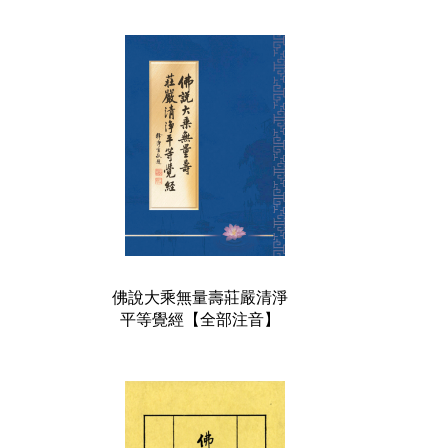
佛說大乘無量壽莊嚴清淨
平等覺經【全部注音】