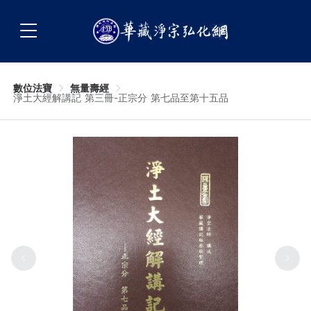
數位法寶
無量壽經
淨土大經解講記 第三冊-正宗分 第七品至第十五品