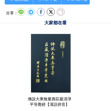
分享：
大家都在看
佛說大乘無量壽莊嚴清淨
平等覺經【漢語拼音】