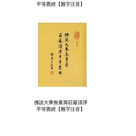
平等覺經【難字注音】
佛說大乘無量壽莊嚴清淨
平等覺經【難字注音】