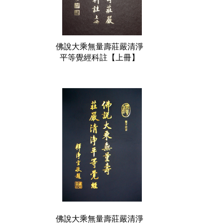
佛說大乘無量壽莊嚴清淨
平等覺經科註【上冊】
佛說大乘無量壽莊嚴清淨