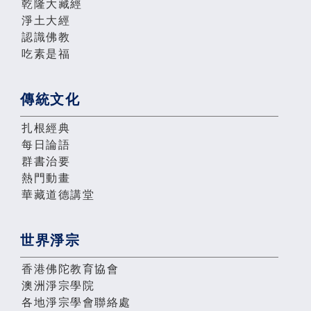
乾隆大藏經
淨土大經
認識佛教
吃素是福
傳統文化
扎根經典
每日論語
群書治要
熱門動畫
華藏道德講堂
世界淨宗
香港佛陀教育協會
澳洲淨宗學院
各地淨宗學會聯絡處