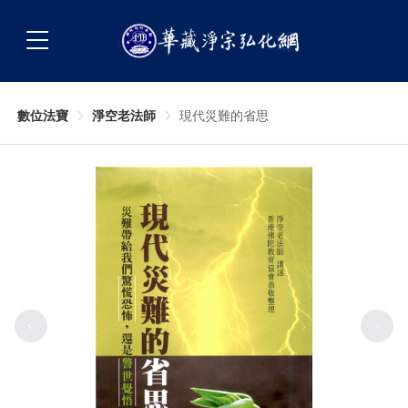
數位法寶
淨空老法師
現代災難的省思