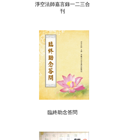
淨空法師嘉言錄一二三合
刊
臨終助念答問