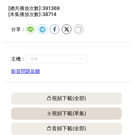
第16集 自性如幻……見者無厭
[總共播放次數]:391369
[本集播放次數]:38714
第17集 龍王……莫不目眩(一)
第18集 龍王……莫不目眩(二)
分享：
第19集 汝又觀此……善業福德而生
第20集 又諸天龍八部眾等……亦因善業福德所生
第21集 今大海中……各自受報
主機：
第22集 汝今當應……修習善業
第23集
影音問題反饋
第24集
第25集
第26集
視頻下載(全部)
第27集
視頻下載(單集)
第28集
第29集
音頻下載(全部)
第30集