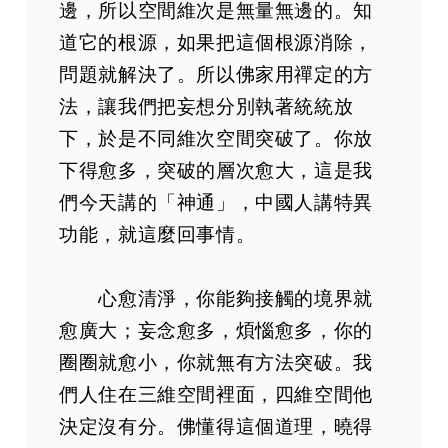
第90集
邊，所以空間維次是無量無邊的。知
第91集
道它的根源，如果把這個根源消除，
第92集
問題就解決了。所以佛家用禪定的方
第93集
法，讓我們把妄想分別執著統統放
第94集
下，於是不同維次空間突破了。你放
第95集
下得愈多，突破的層次愈大，這是我
第96集
們今天講的「神通」，中國人講特異
第97集
功能，就這麼回事情。
第98集
第99集
心愈清淨，你能夠接觸的境界就
第100集
愈廣大；妄念愈多，煩惱愈多，你的
第101集
第102集
圈圈就愈小，你就無有方法突破。我
第103集
們人住在三維空間裡面，四維空間他
第104集
決定沒有分。佛懂得這個道理，曉得