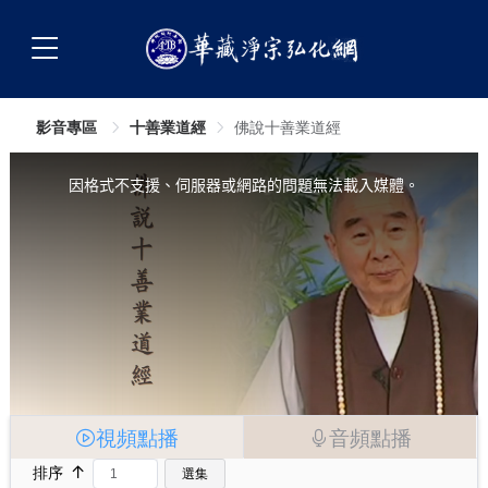
影音專區
十善業道經
佛說十善業道經
This
is
a
因格式不支援、伺服器或網路的問題無法載入媒體。
modal
window.
視頻點播
音頻點播
↑
排序
選集