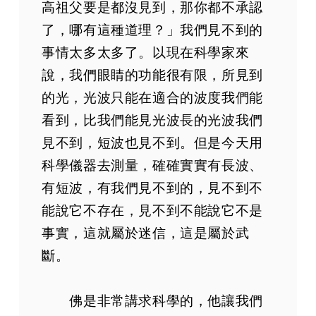
高祖父要是都沒見到，那你都不承認
第61集
了，哪有這種道理？」我們見不到的
第62集
事情太多太多了。以現在科學家來
第63集
說，我們眼睛的功能很有限，所見到
第64集
的光，光波只能在適合的波度我們能
第65集
看到，比我們能見光波長的光波我們
第66集
見不到，短波也見不到。但是今天用
第67集
科學儀器去測量，確確實實有長波、
第68集
有短波，有我們見不到的，見不到不
第69集
第70集
能說它不存在，見不到不能說它不是
第71集
事實，這就屬於迷信，這是屬於武
第72集
斷。
第73集
第74集
佛是非常講求科學的，他讓我們
第75集