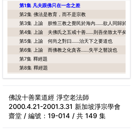
第1集 凡夫跟佛只在一念之差
第2集 佛法是教育，而不是宗教
第3集 上諭 朕惟三教之覺民於海內……欲人同歸於善
第4集 上諭 夫佛氏之五戒十善……則吾坐致太平矣
第5集 上諭 何尚之對曰……治天下之要道也
第6集 上諭 而佛教之化貪吝……失平之瞽說也
第7集 釋經題
第8集 釋經題
第9集 唐于闐三藏法師……菩薩摩訶薩俱
第10集 一時……三萬二千菩薩摩訶薩俱
第11集 爾時世尊……由是故有諸趣輪轉
佛說十善業道經 淨空老法師
第12集 龍王……身業語業意業所致
2000.4.21-2001.3.31 新加坡淨宗學會
第13集 而心無色……皆不思議
齋堂 / 編號：19-014 / 共 149 集
第14集 而心無色……無我我所
第15集 雖各隨業……皆不思議