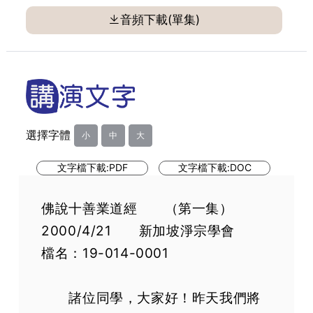
第31集
音頻下載(單集)
第32集
第33集
第34集
第35集
第36集
選擇字體
小
中
大
第37集
第38集
文字檔下載:PDF
文字檔下載:DOC
第39集
第40集
佛說十善業道經 （第一集）
第41集
2000/4/21 新加坡淨宗學會
第42集
檔名：19-014-0001
第43集
第44集
諸位同學，大家好！昨天我們將
第45集