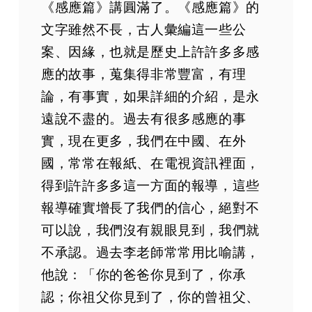
《感應篇》講圓滿了。《感應篇》的
第46集
文字雖然不長，古人彙編這一些公
第47集
案、因緣，也就是歷史上許許多多感
第48集
應的故事，蒐集得非常豐富，有理
第49集
論，有事實，如果詳細的介紹，是永
第50集
遠說不盡的。過去有很多感應的事
第51集
實，現在更多，我們在中國、在外
第52集
國，常常在報紙、在電視資訊裡面，
第53集
第54集
得到許許多多這一方面的報導，這些
第55集
報導確實增長了我們的信心，絕對不
第56集
可以說，我們沒有親眼見到，我們就
第57集
不承認。過去李老師常常用比喻講，
第58集
他說：「你的爸爸你見到了，你承
第59集
認；你祖父你見到了，你的曾祖父、
第60集