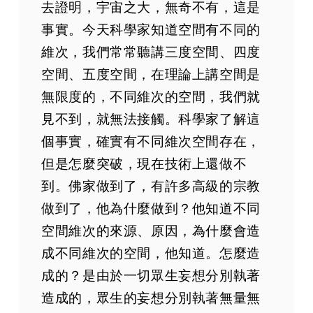
去證明，宇宙之大，無奇不有，這是
第76集
事實。今天科學家知道空間有不同的
第77集
維次，我們常常聽講三度空間、四度
第78集
空間、五度空間，在理論上講空間是
第79集
無限度的，不同維次的空間，我們就
第80集
見不到，就無法接觸。科學家了解這
第81集
個事實，確實有不同維次空間存在，
第82集
但是怎麼突破，現在技術上還做不
第83集
到。佛家做到了，有許多高級的宗教
第84集
做到了，他為什麼做到？他知道不同
第85集
第86集
空間維次的來源、原因，為什麼會造
第87集
成不同維次的空間，他知道。怎麼造
第88集
成的？是由於一切眾生妄想分別執著
第89集
造成的，眾生的妄想分別執著無量無