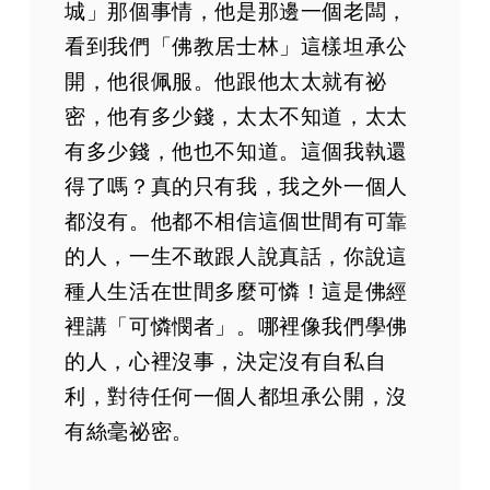
第135集
城」那個事情，他是那邊一個老闆，
第136集
看到我們「佛教居士林」這樣坦承公
第137集
開，他很佩服。他跟他太太就有祕
第138集
密，他有多少錢，太太不知道，太太
第139集
有多少錢，他也不知道。這個我執還
第140集
得了嗎？真的只有我，我之外一個人
第141集
都沒有。他都不相信這個世間有可靠
第142集
的人，一生不敢跟人說真話，你說這
第143集
種人生活在世間多麼可憐！這是佛經
第144集
裡講「可憐憫者」。哪裡像我們學佛
第145集
的人，心裡沒事，決定沒有自私自
第146集
利，對待任何一個人都坦承公開，沒
第147集
有絲毫祕密。
第148集
第149集