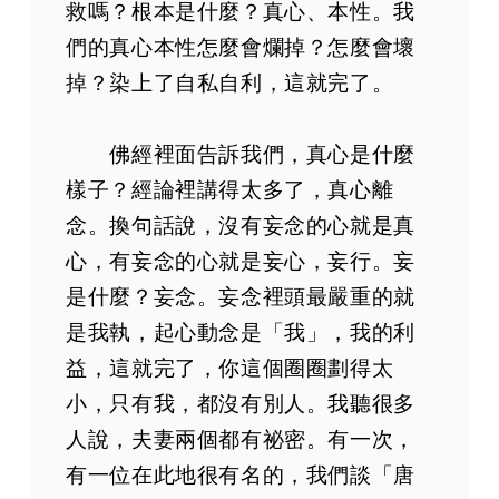
第120集
救嗎？根本是什麼？真心、本性。我
第121集
們的真心本性怎麼會爛掉？怎麼會壞
第122集
掉？染上了自私自利，這就完了。
第123集
第124集
佛經裡面告訴我們，真心是什麼
第125集
樣子？經論裡講得太多了，真心離
第126集
念。換句話說，沒有妄念的心就是真
第127集
心，有妄念的心就是妄心，妄行。妄
第128集
是什麼？妄念。妄念裡頭最嚴重的就
第129集
是我執，起心動念是「我」，我的利
第130集
益，這就完了，你這個圈圈劃得太
第131集
小，只有我，都沒有別人。我聽很多
第132集
人說，夫妻兩個都有祕密。有一次，
第133集
第134集
有一位在此地很有名的，我們談「唐