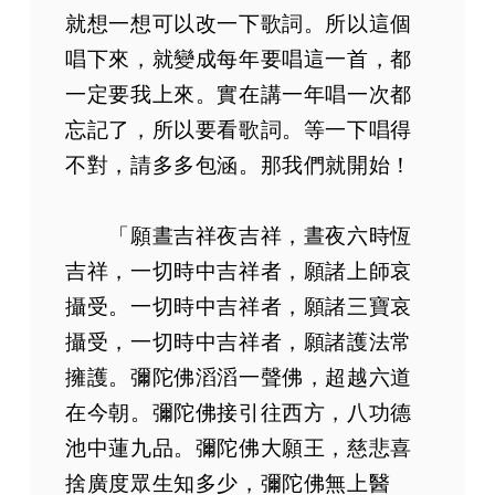
就想一想可以改一下歌詞。所以這個
唱下來，就變成每年要唱這一首，都
一定要我上來。實在講一年唱一次都
忘記了，所以要看歌詞。等一下唱得
不對，請多多包涵。那我們就開始！
「願晝吉祥夜吉祥，晝夜六時恆
吉祥，一切時中吉祥者，願諸上師哀
攝受。一切時中吉祥者，願諸三寶哀
攝受，一切時中吉祥者，願諸護法常
擁護。彌陀佛滔滔一聲佛，超越六道
在今朝。彌陀佛接引往西方，八功德
池中蓮九品。彌陀佛大願王，慈悲喜
捨廣度眾生知多少，彌陀佛無上醫