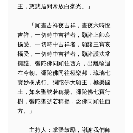
王，慈悲眉間常放白毫光。」
「願晝吉祥夜吉祥，晝夜六時恆
吉祥，一切時中吉祥者，願諸上師哀
攝受。一切時中吉祥者，願諸三寶哀
攝受，一切時中吉祥者，願諸護法常
擁護。彌陀佛同願往西方，出離輪迴
在今朝。彌陀佛同往極樂邦，琉璃七
寶妙樹成行。彌陀佛大願王，極樂國
土，如來聖號若稱揚。彌陀佛七寶行
樹，彌陀聖號若稱揚，念佛同願往西
方。」
主持人：掌聲鼓勵，謝謝我們師