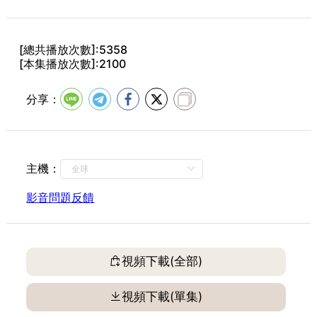
第16集
第17集
第18集
[總共播放次數]:5358
[本集播放次數]:2100
第19集
分享：
主機：
影音問題反饋
視頻下載(全部)
視頻下載(單集)