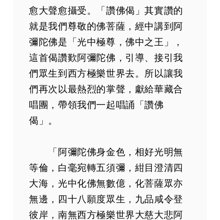
愈大聲愈攝受。「讚佛偈」其實讚的
就是我們尊敬的佛菩薩，經中講到阿
彌陀佛是「光中極尊，佛中之王」，
這首偈讚歎阿彌陀佛，引導、接引我
們眾生到西方極樂世界去。所以讓我
們再次以最熱烈的掌聲，獻給華藏合
唱團，帶領我們一起唱誦「讚佛
偈」。
「阿彌陀佛身金色，相好光明無
等倫，白毫宛轉五須彌，紺目澄清四
大海，光中化佛無數億，化菩薩眾亦
無邊，四十八願度眾生，九品咸令登
彼岸，南無西方極樂世界大慈大悲阿