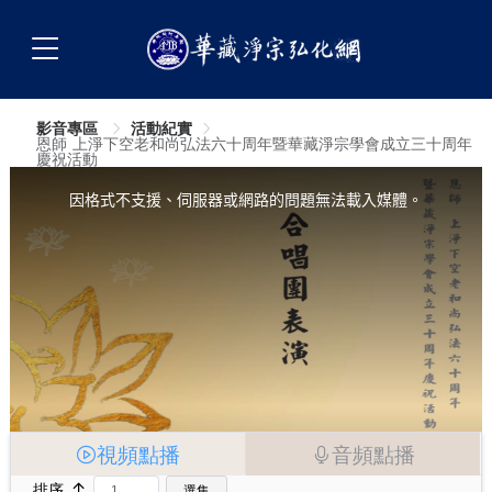
影音專區
活動紀實
恩師 上淨下空老和尚弘法六十周年暨華藏淨宗學會成立三十周年
慶祝活動
This
is
a
因格式不支援、伺服器或網路的問題無法載入媒體。
modal
window.
視頻點播
音頻點播
↑
排序
選集