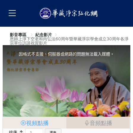
影音專區
紀念影片
恩師上淨下空老和尚弘法60周年暨華藏淨宗學會成立30周年各淨
宗單位訪談祝賀影片
This
is
a
因格式不支援、伺服器或網路的問題無法載入媒體。
modal
window.
視頻點播
音頻點播
↑
排序
選集