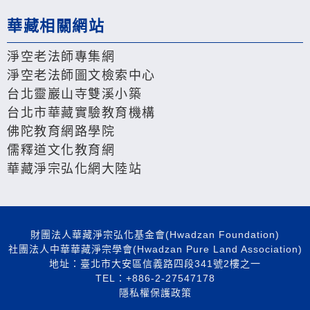
華藏相關網站
淨空老法師專集網
淨空老法師圖文檢索中心
台北靈巖山寺雙溪小築
台北市華藏實驗教育機構
佛陀教育網路學院
儒釋道文化教育網
華藏淨宗弘化網大陸站
財團法人華藏淨宗弘化基金會(Hwadzan Foundation)
社團法人中華華藏淨宗學會(Hwadzan Pure Land Association)
地址：臺北市大安區信義路四段341號2樓之一
TEL：+886-2-27547178
隱私權保護政策