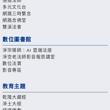
悟道法師
多元文化台
網路三時繫念
網路念佛堂
雙溪法會
數位圖書館
淨宗導師：AI 雲端法座
淨空老法師影音報恩講堂
數位法寶
影音專區
教育主題
乾隆大藏經
淨土大經