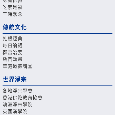
認識佛教
吃素是福
三時繫念
傳統文化
扎根經典
每日論語
群書治要
熱門動畫
華藏道德講堂
世界淨宗
各地淨宗學會
香港佛陀教育協會
澳洲淨宗學院
英國漢學院