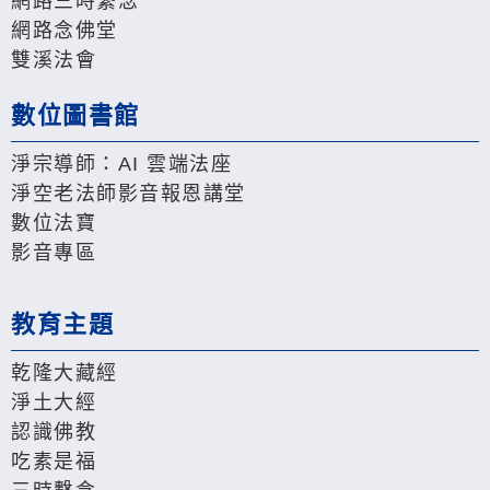
網路三時繫念
網路念佛堂
雙溪法會
數位圖書館
淨宗導師：AI 雲端法座
淨空老法師影音報恩講堂
數位法寶
影音專區
教育主題
乾隆大藏經
淨土大經
認識佛教
吃素是福