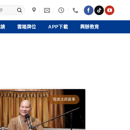
禮請
雲端牌位
APP下載
興辦教育
悟道法師啟事