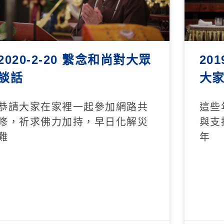
2020-2-20 繫念和尚對大眾
20
談話
大
恭請大家在家裡一起參加網路共
這些
修，祈求佛力加持，早日化解災
與支
難
年