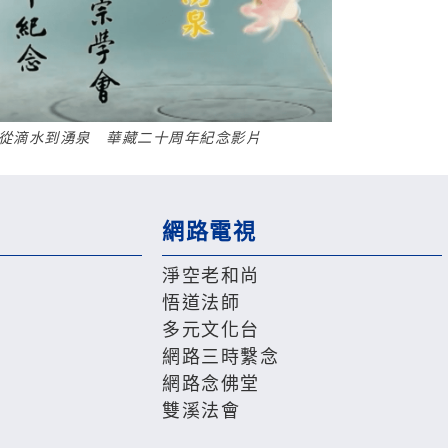
從滴水到湧泉 華藏二十周年紀念影片
網路電視
淨空老和尚
悟道法師
多元文化台
網路三時繫念
網路念佛堂
雙溪法會