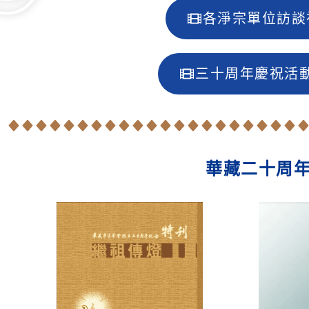
各淨宗單位訪談
三十周年慶祝活
華藏二十周