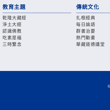
教育主題
傳統文化
乾隆大藏經
扎根經典
淨土大經
每日論語
認識佛教
群書治要
吃素是福
熱門動畫
三時繫念
華藏道德講堂
社