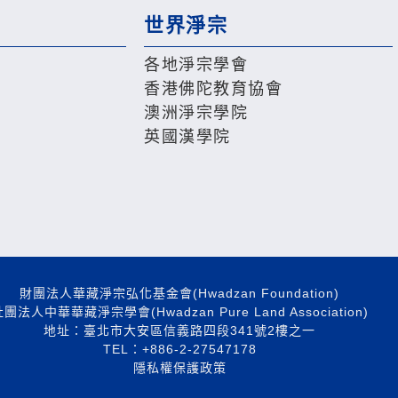
世界淨宗
各地淨宗學會
香港佛陀教育協會
澳洲淨宗學院
英國漢學院
財團法人華藏淨宗弘化基金會(Hwadzan Foundation)
團法人中華華藏淨宗學會(Hwadzan Pure Land Association)
地址：臺北市大安區信義路四段341號2樓之一
TEL：+886-2-27547178
隱私權保護政策