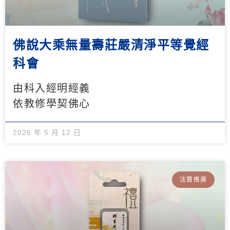
佛說大乘無量壽莊嚴清淨平等覺經
科會
由科入經明經義
依教修學契佛心
2026 年 5 月 12 日
法寶推廣