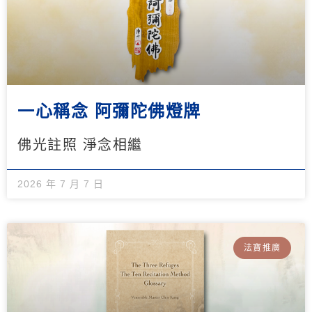
一心稱念 阿彌陀佛燈牌
佛光註照 淨念相繼
2026 年 7 月 7 日
法寶推廣