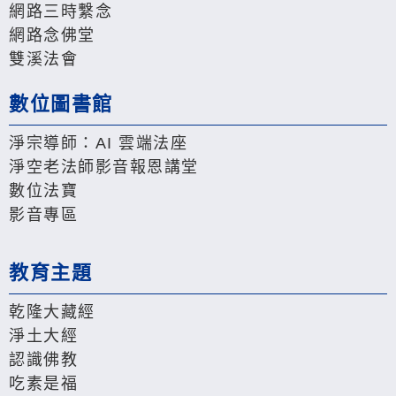
網路三時繫念
網路念佛堂
雙溪法會
數位圖書館
淨宗導師：AI 雲端法座
淨空老法師影音報恩講堂
數位法寶
影音專區
教育主題
乾隆大藏經
淨土大經
認識佛教
吃素是福