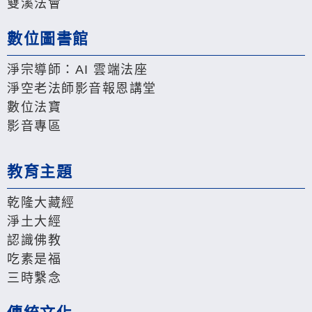
雙溪法會
數位圖書館
淨宗導師：AI 雲端法座
淨空老法師影音報恩講堂
數位法寶
影音專區
教育主題
乾隆大藏經
淨土大經
認識佛教
吃素是福
三時繫念