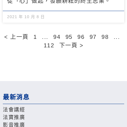
從「心」做起，發願耕耘的終生志業。
2021 年 10 月 8 日
< 上一頁
1
...
94
95
96
97
98
...
112
下一頁 >
最新消息
法會講經
法寶推廣
影音推廣