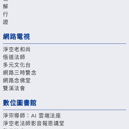
解
行
證
網路電視
淨空老和尚
悟道法師
多元文化台
網路三時繫念
網路念佛堂
雙溪法會
數位圖書館
淨宗導師：AI 雲端法座
淨空老法師影音報恩講堂