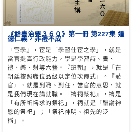
《群書治要３６０》第一冊 第227集 道
德仁義，非禮不成
『宦學』，宦是「學習仕宦之學」，就是
當官提高行政能力，學是學習詩、書、
禮、樂、射等六藝。『班朝』，就是「在
朝廷按照職位品級以定位次儀式」。『蒞
官』，就是到職、到任，當官的意思，就
是我們現在講就職。『禱祠祭祀』，禱是
「有所祈禱求的祭祀」，祠就是「酬謝神
恩的祭祀」；「祭祀神明、祖先的泛
稱」。