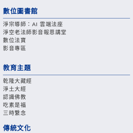
數位圖書館
淨宗導師：AI 雲端法座
淨空老法師影音報恩講堂
數位法寶
影音專區
教育主題
乾隆大藏經
淨土大經
認識佛教
吃素是福
三時繫念
傳統文化