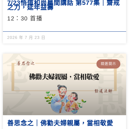
7/23悟道和尚晨間講話 第577集｜齋戒
之力，延年益壽
12：30 首播
2026 年 7 月 23 日
精選開示
善思念之｜佛勸夫婦親屬，當相敬愛