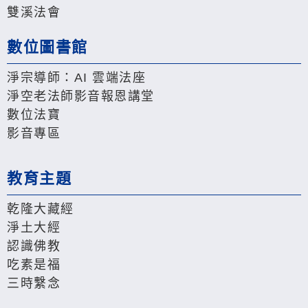
雙溪法會
數位圖書館
淨宗導師：AI 雲端法座
淨空老法師影音報恩講堂
數位法寶
影音專區
教育主題
乾隆大藏經
淨土大經
認識佛教
吃素是福
三時繫念