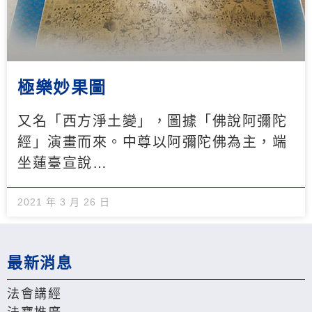
極樂妙果圖
又名「西方淨土變」，圖據「佛說阿彌陀
經」演畫而來。中尊以阿彌陀佛為主，端
坐蓮臺宣說…
2021 年 3 月 26 日
最新消息
法會講經