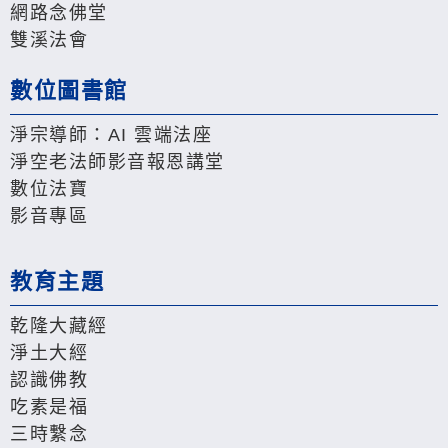
網路念佛堂
雙溪法會
數位圖書館
淨宗導師：AI 雲端法座
淨空老法師影音報恩講堂
數位法寶
影音專區
教育主題
乾隆大藏經
淨土大經
認識佛教
吃素是福
三時繫念