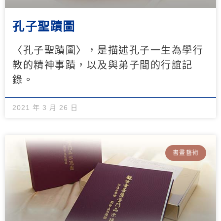
孔子聖蹟圖
〈孔子聖蹟圖〉，是描述孔子一生為學行
教的精神事蹟，以及與弟子間的行誼記
錄。
2021 年 3 月 26 日
書畫藝術