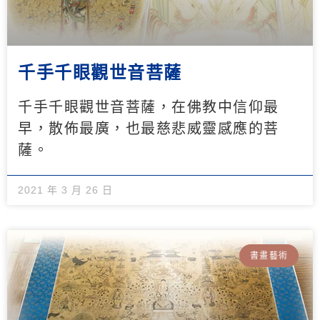
千手千眼觀世音菩薩
千手千眼觀世音菩薩，在佛教中信仰最
早，散佈最廣，也最慈悲威靈感應的菩
薩。
2021 年 3 月 26 日
書畫藝術