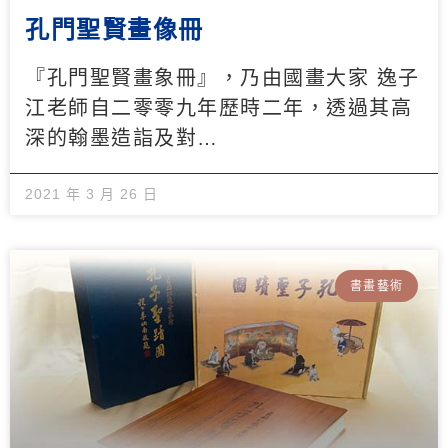
孔門聖賢畫像冊
『孔門聖賢畫象冊』，乃由國畫大家 逸子
江老師自二零零九年歷時二年，透過其高
深的翰墨造詣及對…
2021 年 3 月 26 日
書畫藝術