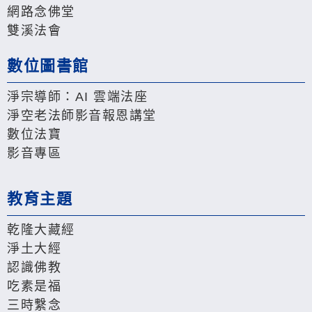
網路念佛堂
雙溪法會
數位圖書館
淨宗導師：AI 雲端法座
淨空老法師影音報恩講堂
數位法寶
影音專區
教育主題
乾隆大藏經
淨土大經
認識佛教
吃素是福
三時繫念