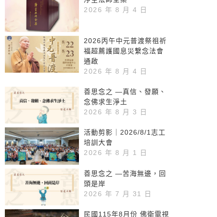
2026 年 8 月 4 日
2026丙午中元普渡祭祖祈
福超薦護國息災繫念法會
通啟
2026 年 8 月 4 日
善思念之 —真信、發願、
念佛求生淨土
2026 年 8 月 3 日
活動剪影｜2026/8/1志工
培訓大會
2026 年 8 月 1 日
善思念之 —苦海無邊，回
頭是岸
2026 年 7 月 31 日
民國115年8月份 佛衛電視