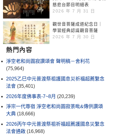
慈悲台節目明細表
2026 年 7 月 31 日
觀世音菩薩成道紀念日｜
學習經典認識觀音菩薩
2026 年 7 月 30 日
熱門內容
淨空老和尚圓寂讚頌會 聲明稿－舍利花
(75,964)
2025乙巳中元普渡祭祖護國息災祈福超薦繫念
法會
(35,401)
2026年度佛事表-7~8月
(20,239)
淨宗一代尊宿 淨空老和尚圓寂荼毗&傳供讚頌
大典
(18,666)
2026丙午中元普渡祭祖祈福超薦護國息災繫念
法會通啟
(16,968)