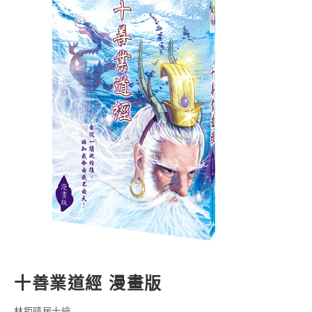
十善業道經 漫畫版
林鉅晴居士繪