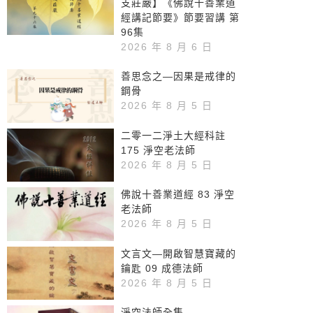
支莊嚴】《佛說十善業道
經講記節要》節要習講 第
96集
2026 年 8 月 6 日
善思念之—因果是戒律的
鋼骨
2026 年 8 月 5 日
二零一二淨土大經科註
175 淨空老法師
2026 年 8 月 5 日
佛說十善業道經 83 淨空
老法師
2026 年 8 月 5 日
文言文—開啟智慧寶藏的
鑰匙 09 成德法師
2026 年 8 月 5 日
淨空法師全集