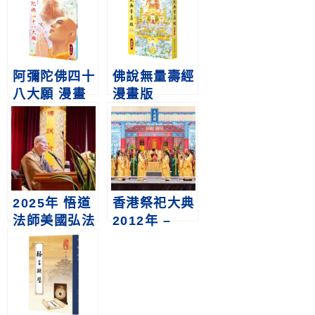
阿彌陀佛四十
佛說無量壽經
八大願 漫畫
漫畫版
版
2025年 悟道
香港祭祀大典
法師美國弘法
2012年 –
行剪影
2024年