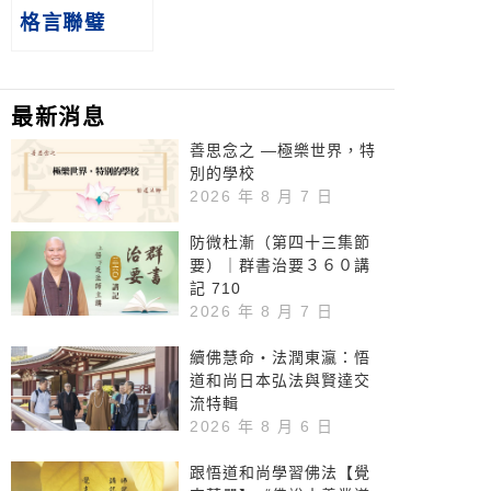
格言聯璧
最新消息
善思念之 —極樂世界，特
別的學校
2026 年 8 月 7 日
防微杜漸（第四十三集節
要）｜群書治要３６０講
記 710
2026 年 8 月 7 日
續佛慧命‧法潤東瀛：悟
道和尚日本弘法與賢達交
流特輯
2026 年 8 月 6 日
跟悟道和尚學習佛法【覺