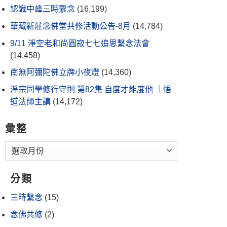
認識中峰三時繫念
(16,199)
華藏新莊念佛堂共修活動公告-8月
(14,784)
9/11 淨空老和尚圓寂七七追思繫念法會
(14,458)
南無阿彌陀佛立牌小夜燈
(14,360)
淨宗同學修行守則 第82集 自度才能度他 ｜悟
道法師主講
(14,172)
彙整
分類
三時繫念
(15)
念佛共修
(2)