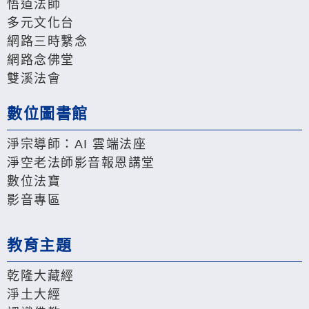
悟道法師
多元文化台
網路三時繫念
網路念佛堂
雙溪法會
數位圖書館
淨宗導師：AI 雲端法座
淨空老法師影音報恩講堂
數位法寶
影音專區
教育主題
乾隆大藏經
淨土大經