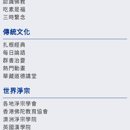
認識佛教
吃素是福
三時繫念
傳統文化
扎根經典
每日論語
群書治要
熱門動畫
華藏道德講堂
世界淨宗
各地淨宗學會
香港佛陀教育協會
澳洲淨宗學院
英國漢學院