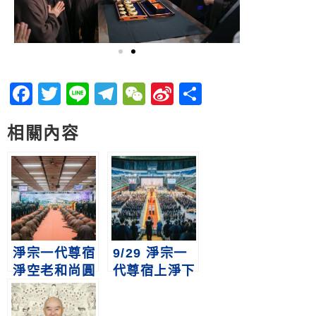
Facebook
Twitter
Line
Telegram
WeChat
Sina
分
Weibo
享
相關內容
淨宗一代尊宿
9/29 淨宗一
淨空老和尚圓
代尊宿上淨下
寂荼毗大典
空老和尚圓寂
紀實報導
傳供讚頌大典