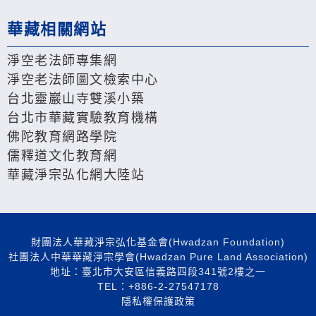
華藏相關網站
淨空老法師專集網
淨空老法師圖文檢索中心
台北靈巖山寺雙溪小築
台北市華藏實驗教育機構
佛陀教育網路學院
儒釋道文化教育網
華藏淨宗弘化網大陸站
財團法人華藏淨宗弘化基金會(Hwadzan Foundation)
社團法人中華華藏淨宗學會(Hwadzan Pure Land Association)
地址：臺北市大安區信義路四段341號2樓之一
TEL：+886-2-27547178
隱私權保護政策