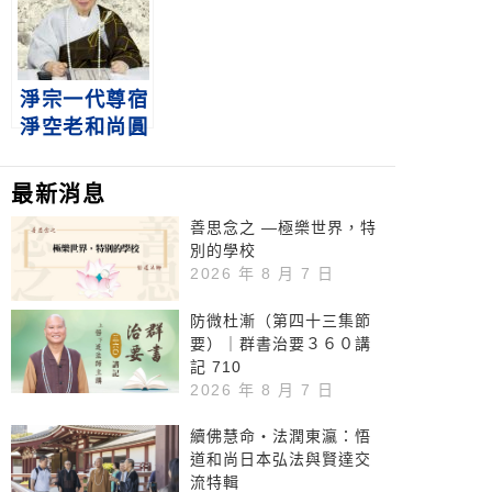
特別報導
淨宗一代尊宿
淨空老和尚圓
寂荼毗&傳供
讚頌大典
最新消息
善思念之 —極樂世界，特
別的學校
2026 年 8 月 7 日
防微杜漸（第四十三集節
要）｜群書治要３６０講
記 710
2026 年 8 月 7 日
續佛慧命‧法潤東瀛：悟
道和尚日本弘法與賢達交
流特輯