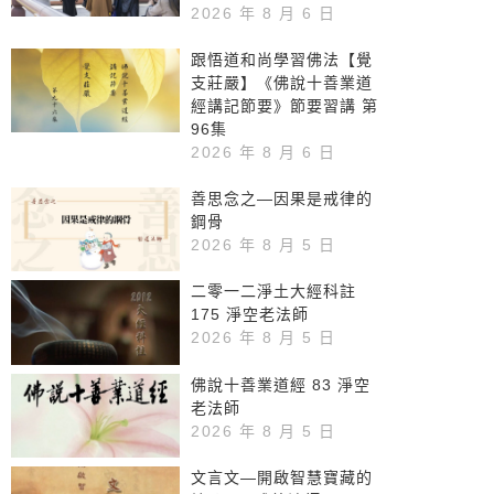
2026 年 8 月 6 日
跟悟道和尚學習佛法【覺
支莊嚴】《佛說十善業道
經講記節要》節要習講 第
96集
2026 年 8 月 6 日
善思念之—因果是戒律的
鋼骨
2026 年 8 月 5 日
二零一二淨土大經科註
175 淨空老法師
2026 年 8 月 5 日
佛說十善業道經 83 淨空
老法師
2026 年 8 月 5 日
文言文—開啟智慧寶藏的