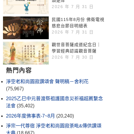
頭是岸
2026 年 7 月 31 日
民國115年8月份 佛衛電視
慈悲台節目明細表
2026 年 7 月 31 日
觀世音菩薩成道紀念日｜
學習經典認識觀音菩薩
2026 年 7 月 30 日
熱門內容
淨空老和尚圓寂讚頌會 聲明稿－舍利花
(75,967)
2025乙巳中元普渡祭祖護國息災祈福超薦繫念
法會
(35,402)
2026年度佛事表-7~8月
(20,240)
淨宗一代尊宿 淨空老和尚圓寂荼毗&傳供讚頌
大典
(18,667)