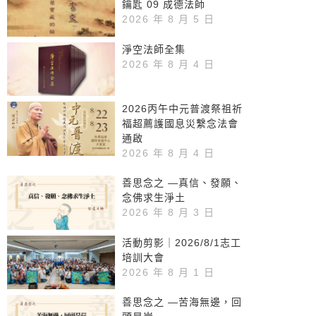
鑰匙 09 成德法師
2026 年 8 月 5 日
淨空法師全集
2026 年 8 月 4 日
2026丙午中元普渡祭祖祈
福超薦護國息災繫念法會
通啟
2026 年 8 月 4 日
善思念之 —真信、發願、
念佛求生淨土
2026 年 8 月 3 日
活動剪影｜2026/8/1志工
培訓大會
2026 年 8 月 1 日
善思念之 —苦海無邊，回