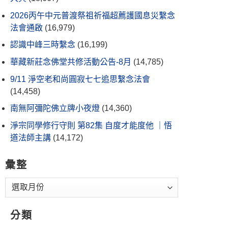
2026丙午中元普渡祭祖祈福超薦護國息災繫念
法會通啟
(16,979)
認識中峰三時繫念
(16,199)
華藏新莊念佛堂共修活動公告-8月
(14,785)
9/11 淨空老和尚圓寂七七追思繫念法會
(14,458)
南無阿彌陀佛立牌小夜燈
(14,360)
淨宗同學修行守則 第82集 自度才能度他 ｜悟
道法師主講
(14,172)
彙整
分類