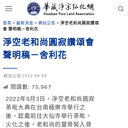
首頁
>
最新消息
>
網站公告
>
淨空老和尚圓寂讚頌
會 聲明稿－舍利花
淨空老和尚圓寂讚頌會
聲明稿－舍利花
網站公告
2022.09.08
閱讀數:
75,967
2022年9月3日，淨空老和尚圓寂
荼毗大典在台南極樂寺舉行之
後，起龕前往大仙寺舉行荼毗。
火化之後，老和尚的靈骨裝入骨