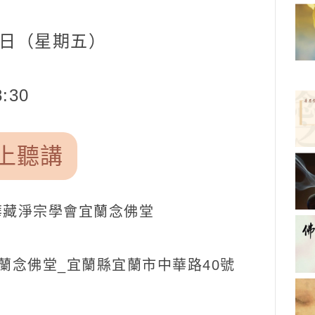
4日（星期五
）
:30
上聽講
90 華藏淨宗學會宜蘭念佛堂
蘭念佛堂_宜蘭縣宜蘭市中華路40號