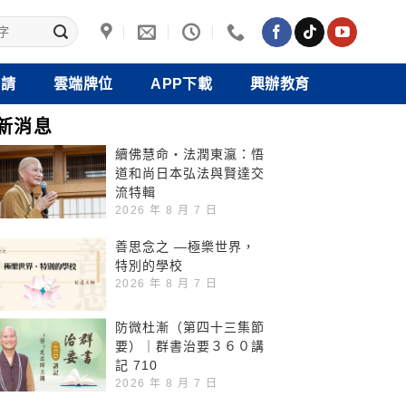
禮請
雲端牌位
APP下載
興辦教育
新消息
續佛慧命‧法潤東瀛：悟
道和尚日本弘法與賢達交
流特輯
2026 年 8 月 7 日
善思念之 —極樂世界，
特別的學校
2026 年 8 月 7 日
防微杜漸（第四十三集節
要）｜群書治要３６０講
記 710
2026 年 8 月 7 日