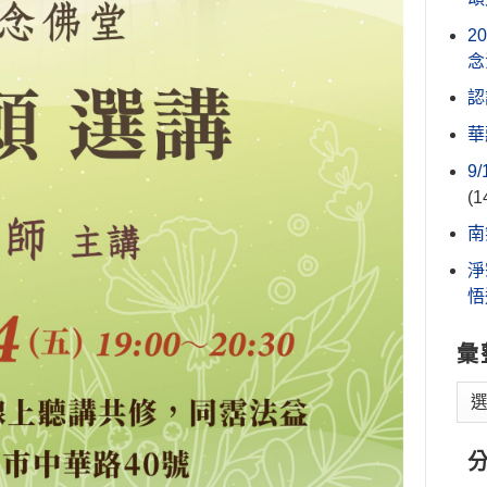
2
念
認
華
9
(1
南
淨
悟
彙