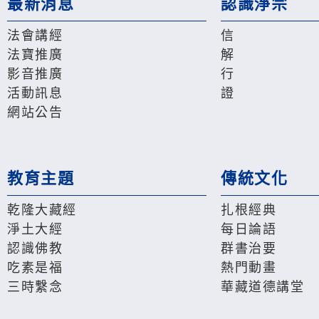
最新消息
認識淨宗
法會講經
信
法寶推廣
解
影音推廣
行
活動訊息
證
網站公告
教育主題
傳統文化
乾隆大藏經
扎根經典
淨土大經
每日論語
認識佛教
群書治要
吃素是福
熱門動畫
三時繫念
華藏道德講堂