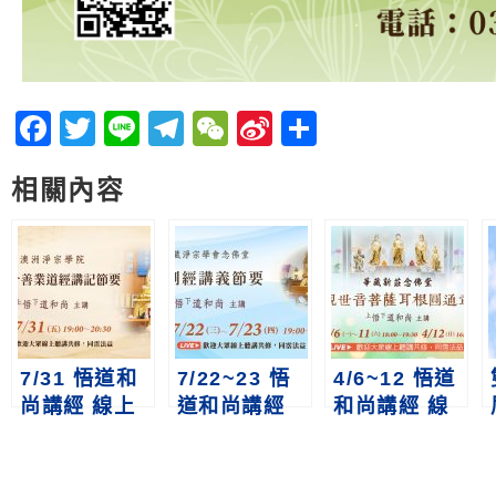
Facebook
Twitter
Line
Telegram
WeChat
Sina
分
Weibo
享
相關內容
7/31 悟道和
7/22~23 悟
4/6~12 悟道
尚講經 線上
道和尚講經
和尚講經 線
首播｜佛說十
線上直播｜金
上直播｜《觀
善業道經講記
剛經講義節要
世音菩薩耳根
節要
圓通章》