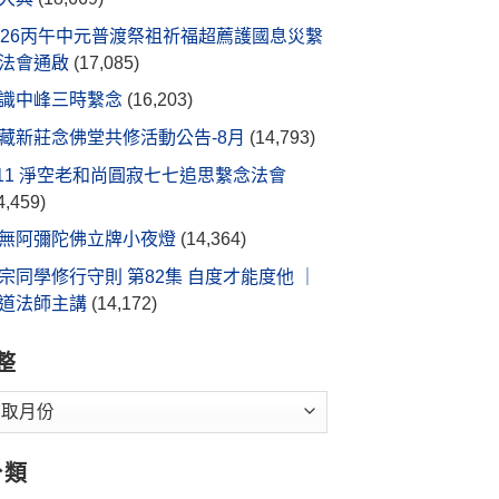
026丙午中元普渡祭祖祈福超薦護國息災繫
法會通啟
(17,085)
識中峰三時繫念
(16,203)
藏新莊念佛堂共修活動公告-8月
(14,793)
/11 淨空老和尚圓寂七七追思繫念法會
4,459)
無阿彌陀佛立牌小夜燈
(14,364)
宗同學修行守則 第82集 自度才能度他 ｜
道法師主講
(14,172)
整
分類