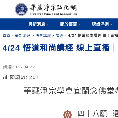
最新消息
關於華藏
認識淨宗
首頁
>
最新消息
>
法會講經
>
講經
>
4/24 悟道和尚講經 線上直
4/24 悟道和尚講經 線上直播
講經
2026.04.22
閱讀數:
207
華藏淨宗學會宜蘭念佛堂
四十八願 