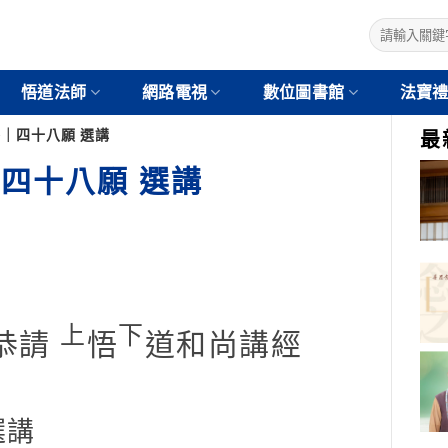
悟道法師
網路電視
數位圖書館
法寶
播｜四十八願 選講
最
｜四十八願 選講
上
下
恭請
悟
道和尚講經
選講