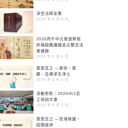
淨空法師全集
2026 年 8 月 4 日
2026丙午中元普渡祭祖
祈福超薦護國息災繫念法
會通啟
2026 年 8 月 4 日
善思念之 —真信、發
願、念佛求生淨土
2026 年 8 月 3 日
活動剪影｜2026/8/1志
工培訓大會
2026 年 8 月 1 日
善思念之 —苦海無邊，
回頭是岸