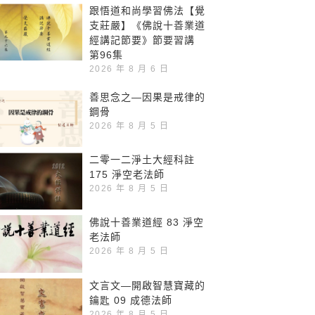
跟悟道和尚學習佛法【覺
支莊嚴】《佛說十善業道
經講記節要》節要習講
第96集
2026 年 8 月 6 日
善思念之—因果是戒律的
鋼骨
2026 年 8 月 5 日
二零一二淨土大經科註
175 淨空老法師
2026 年 8 月 5 日
佛說十善業道經 83 淨空
老法師
2026 年 8 月 5 日
文言文—開啟智慧寶藏的
鑰匙 09 成德法師
2026 年 8 月 5 日