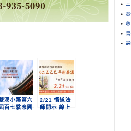
三
念
慈
書
最
雙溪小築第六
2/21 悟道法
屆百七繫念圓
師開示 線上
滿法會暨朝山
直播｜2025
活動 線上直
乙巳年新春講
播共修
話(新埤)