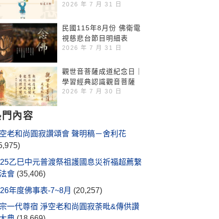
2026 年 7 月 31 日
民國115年8月份 佛衛電
視慈悲台節目明細表
2026 年 7 月 31 日
觀世音菩薩成道紀念日｜
學習經典認識觀音菩薩
2026 年 7 月 30 日
熱門內容
空老和尚圓寂讚頌會 聲明稿－舍利花
5,975)
025乙巳中元普渡祭祖護國息災祈福超薦繫
法會
(35,406)
026年度佛事表-7~8月
(20,257)
宗一代尊宿 淨空老和尚圓寂荼毗&傳供讚
大典
(18,669)