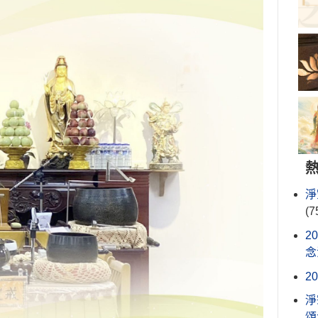
淨
(7
2
念
2
淨
頌