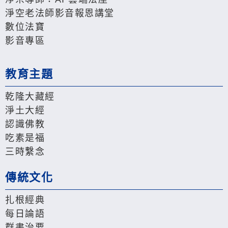
淨空老法師影音報恩講堂
數位法寶
影音專區
教育主題
乾隆大藏經
淨土大經
認識佛教
吃素是福
三時繫念
傳統文化
扎根經典
每日論語
群書治要