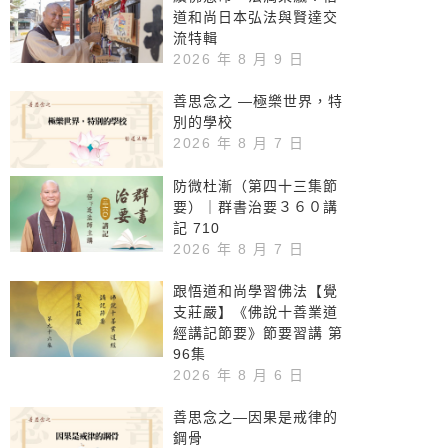
道和尚日本弘法與賢達交
流特輯
2026 年 8 月 9 日
善思念之 —極樂世界，特
別的學校
2026 年 8 月 7 日
防微杜漸（第四十三集節
要）｜群書治要３６０講
記 710
2026 年 8 月 7 日
跟悟道和尚學習佛法【覺
支莊嚴】《佛說十善業道
經講記節要》節要習講 第
96集
2026 年 8 月 6 日
善思念之—因果是戒律的
鋼骨