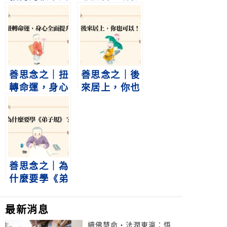
回來
圓滿
善思念之｜扭
善思念之｜後
轉命運，身心
來居上，你也
全面提升
可以！
善思念之｜為
什麼要學《弟
子規》？
最新消息
續佛慧命‧法潤東瀛：悟