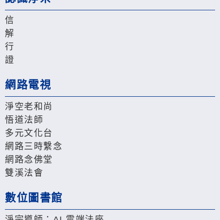
信
解
行
證
網路電視
淨空老和尚
悟道法師
多元文化台
網路三時繫念
網路念佛堂
雙溪法會
數位圖書館
淨宗導師：AI 雲端法座