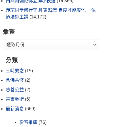
南無阿彌陀佛立牌小夜燈
(14,366)
淨宗同學修行守則 第82集 自度才能度他 ｜悟
道法師主講
(14,172)
彙整
分類
三時繫念
(15)
念佛共修
(2)
慈善公益
(2)
書畫藝術
(6)
最新消息
(669)
影音推廣
(76)