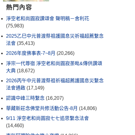
熱門內容
淨空老和尚圓寂讚頌會 聲明稿－舍利花
(75,983)
2025乙巳中元普渡祭祖護國息災祈福超薦繫念
法會
(35,413)
2026年度佛事表-7~8月
(20,266)
淨宗一代尊宿 淨空老和尚圓寂荼毗&傳供讚頌
大典
(18,672)
2026丙午中元普渡祭祖祈福超薦護國息災繫念
法會通啟
(17,149)
認識中峰三時繫念
(16,207)
華藏新莊念佛堂共修活動公告-8月
(14,806)
9/11 淨空老和尚圓寂七七追思繫念法會
(14,460)