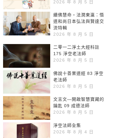
2026 年 8 月 5 日
續佛慧命‧法潤東瀛：悟
道和尚日本弘法與賢達交
流特輯
2026 年 8 月 5 日
二零一二淨土大經科註
175 淨空老法師
2026 年 8 月 5 日
佛說十善業道經 83 淨空
老法師
2026 年 8 月 5 日
文言文—開啟智慧寶藏的
鑰匙 09 成德法師
2026 年 8 月 5 日
淨空法師全集
2026 年 8 月 4 日