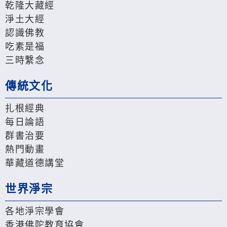
乾隆大藏經
淨土大經
認識佛教
吃素是福
三時繫念
傳統文化
扎根經典
每日論語
群書治要
熱門動畫
華藏道德講堂
世界淨宗
各地淨宗學會
香港佛陀教育協會