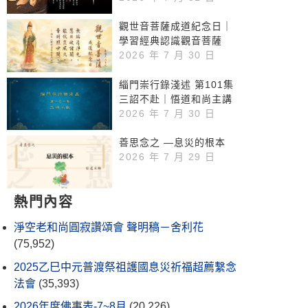
觀世音菩薩成道紀念日｜
學習經典認識觀音菩薩
2026 年 7 月 30 日
緇門崇行錄淺述 第101集
三詔不赴｜悟道和尚主講
2026 年 7 月 30 日
善思念之 —息災的根本
2026 年 7 月 29 日
熱門內容
淨空老和尚圓寂讚頌會 聲明稿－舍利花
(75,952)
2025乙巳中元普渡祭祖護國息災祈福超薦繫念
法會
(35,393)
2026年度佛事表-7~8月
(20,226)