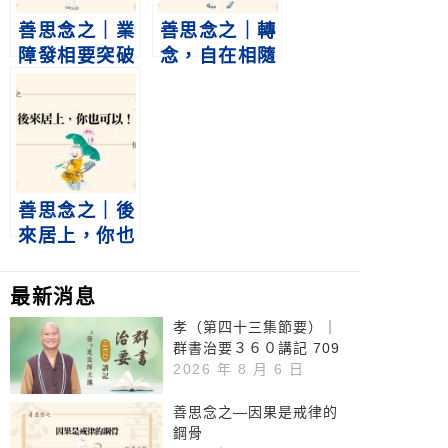
善思念之｜業
善思念之｜轉
障發相要突破
念，自在相隨
善思念之｜後
來居上，你也
可以！
最新消息
孝（第四十三集節要）｜
群書治要３６０講記 709
2026 年 8 月 6 日
善思念之—因果是戒律的
鋼骨