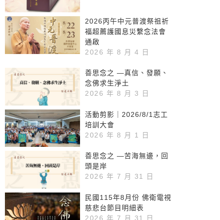
2026丙午中元普渡祭祖祈
福超薦護國息災繫念法會
通啟
2026 年 8 月 4 日
善思念之 —真信、發願、
念佛求生淨土
2026 年 8 月 3 日
活動剪影｜2026/8/1志工
培訓大會
2026 年 8 月 1 日
善思念之 —苦海無邊，回
頭是岸
2026 年 7 月 31 日
民國115年8月份 佛衛電視
慈悲台節目明細表
2026 年 7 月 31 日