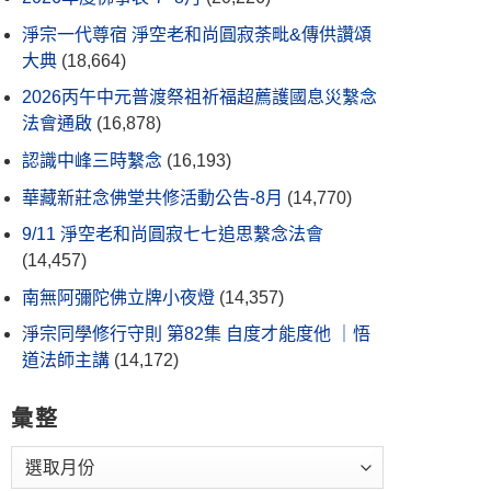
淨宗一代尊宿 淨空老和尚圓寂荼毗&傳供讚頌
大典
(18,664)
2026丙午中元普渡祭祖祈福超薦護國息災繫念
法會通啟
(16,878)
認識中峰三時繫念
(16,193)
華藏新莊念佛堂共修活動公告-8月
(14,770)
9/11 淨空老和尚圓寂七七追思繫念法會
(14,457)
南無阿彌陀佛立牌小夜燈
(14,357)
淨宗同學修行守則 第82集 自度才能度他 ｜悟
道法師主講
(14,172)
彙整