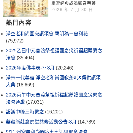
學習經典認識觀音菩薩
2026 年 7 月 30 日
熱門內容
淨空老和尚圓寂讚頌會 聲明稿－舍利花
(75,972)
2025乙巳中元普渡祭祖護國息災祈福超薦繫念
法會
(35,404)
2026年度佛事表-7~8月
(20,246)
淨宗一代尊宿 淨空老和尚圓寂荼毗&傳供讚頌
大典
(18,669)
2026丙午中元普渡祭祖祈福超薦護國息災繫念
法會通啟
(17,031)
認識中峰三時繫念
(16,201)
華藏新莊念佛堂共修活動公告-8月
(14,789)
9/11 淨空老和尚圓寂七七追思繫念法會