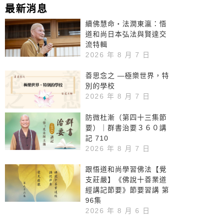
生智慧
最新消息
續佛慧命‧法潤東瀛：悟
道和尚日本弘法與賢達交
流特輯
2026 年 8 月 7 日
善思念之 —極樂世界，特
別的學校
2026 年 8 月 7 日
防微杜漸（第四十三集節
要）｜群書治要３６０講
記 710
2026 年 8 月 7 日
跟悟道和尚學習佛法【覺
支莊嚴】《佛說十善業道
經講記節要》節要習講 第
96集
2026 年 8 月 6 日