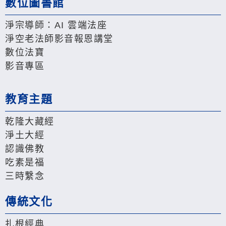
數位圖書館
淨宗導師：AI 雲端法座
淨空老法師影音報恩講堂
數位法寶
影音專區
教育主題
乾隆大藏經
淨土大經
認識佛教
吃素是福
三時繫念
傳統文化
扎根經典