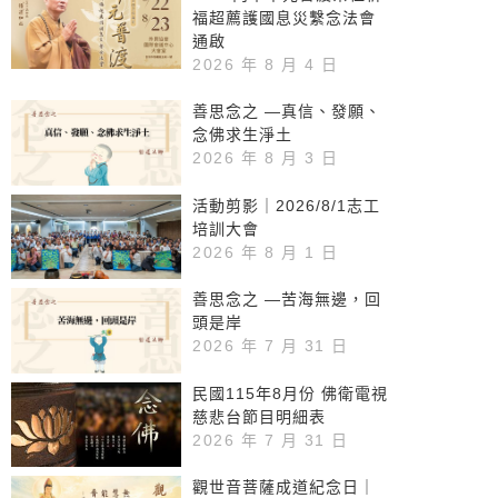
福超薦護國息災繫念法會
通啟
2026 年 8 月 4 日
善思念之 —真信、發願、
念佛求生淨土
2026 年 8 月 3 日
活動剪影｜2026/8/1志工
培訓大會
2026 年 8 月 1 日
善思念之 —苦海無邊，回
頭是岸
2026 年 7 月 31 日
民國115年8月份 佛衛電視
慈悲台節目明細表
2026 年 7 月 31 日
觀世音菩薩成道紀念日｜