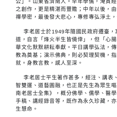
公」。山東省濟南人。早年學儒，淹貫經
之創作，更是精湛而豐贍；中年以後，由
禪學密，最後發大悲心，專修專弘淨土，
李老居士於1949年隨國民政府遷臺，
道，自言「烽火半生皆僥倖」，但「心腸
華文化默默耕耘奉獻。平日講學弘法，傳
教為奠基；演示佛典，則必契理契機，指
就。身教言教，感人至深。
李老居士平生著作甚多，經注、講表、
智雙運、道藝圓融，也正是先生為眾生嘔
南老居士全集》，概分佛學、儒學、醫學
手稿、講經錄音等，既作為永久珍藏，亦
生慧命。