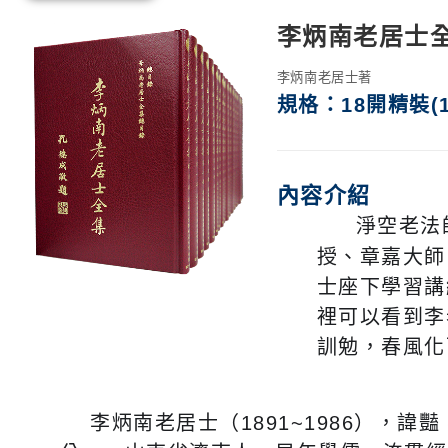
李炳南老居士全
李炳南老居士著
規格
：18開精裝(
內容介紹
淨空老法
授、章嘉大師
士座下學習講
裡可以看到李
訓勉，春風化
李炳南老居士（1891~1986），諱