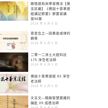
跟悟道和尚學習佛法【覺
支莊嚴】《佛說十善業道
經講記節要》節要習講
第96集
2026 年 8 月 6 日
善思念之—因果是戒律的
鋼骨
2026 年 8 月 5 日
二零一二淨土大經科註
175 淨空老法師
2026 年 8 月 5 日
佛說十善業道經 83 淨空
老法師
2026 年 8 月 5 日
文言文—開啟智慧寶藏的
鑰匙 09 成德法師
2026 年 8 月 5 日