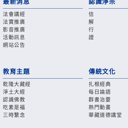
最新消息
認識淨宗
法會講經
信
法寶推廣
解
影音推廣
行
活動訊息
證
網站公告
教育主題
傳統文化
乾隆大藏經
扎根經典
淨土大經
每日論語
認識佛教
群書治要
吃素是福
熱門動畫
三時繫念
華藏道德講堂