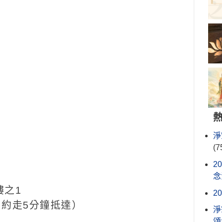
淨
(7
2
念
樓之1
2
約走5分鐘抵達）
淨
頌