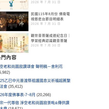
2026 年 7 月 31 日
民國115年8月份 佛衛電
視慈悲台節目明細表
2026 年 7 月 31 日
觀世音菩薩成道紀念日｜
學習經典認識觀音菩薩
2026 年 7 月 30 日
熱門內容
空老和尚圓寂讚頌會 聲明稿－舍利花
5,982)
025乙巳中元普渡祭祖護國息災祈福超薦繫
法會
(35,412)
026年度佛事表-7~8月
(20,266)
宗一代尊宿 淨空老和尚圓寂荼毗&傳供讚
大典
(18,671)