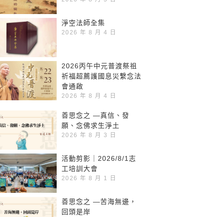
淨空法師全集
2026 年 8 月 4 日
2026丙午中元普渡祭祖
祈福超薦護國息災繫念法
會通啟
2026 年 8 月 4 日
善思念之 —真信、發
願、念佛求生淨土
2026 年 8 月 3 日
活動剪影｜2026/8/1志
工培訓大會
2026 年 8 月 1 日
善思念之 —苦海無邊，
回頭是岸