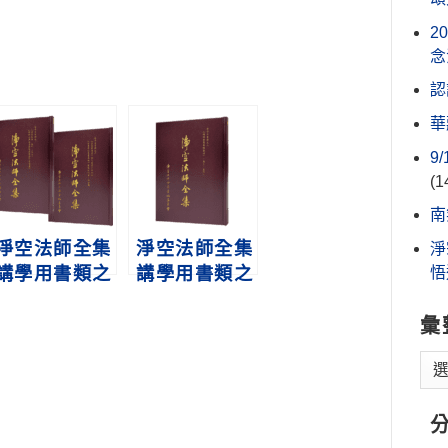
2
念
認
華
9
(1
南
淨空法師全集
淨空法師全集
淨
講學用書類之
講學用書類之
悟
一 之二
八
彙