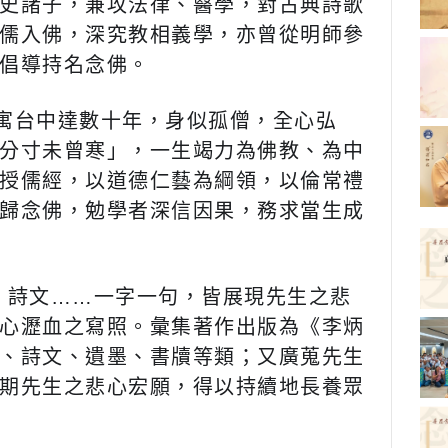
史諸子，兼攻法律、醫學，對古典詩歌
儒入佛，深究教相義學，亦曾從明師參
倡導持名念佛。
寓台中達數十年，身似孤僧，全心弘
分寸未曾寒」，一生竭力為佛教、為中
授儒經，以道德仁藝為綱領，以倫常禮
歸念佛，勉學者深信因果，務求當生成
詩文……一字一句，皆展現先生之悲
心瀝血之寫照。彙集著作出版為《李炳
、詩文、遺墨、書牘等類；又廣蒐先生
期先生之悲心宏願，得以持續地長養眾