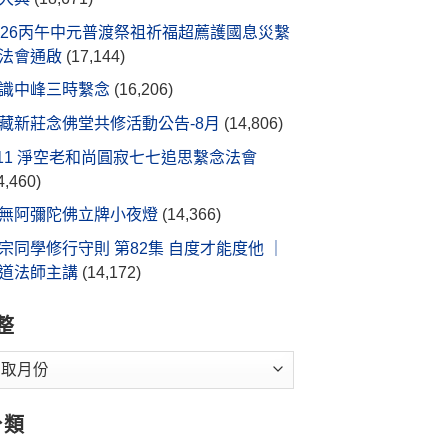
026丙午中元普渡祭祖祈福超薦護國息災繫
法會通啟
(17,144)
識中峰三時繫念
(16,206)
藏新莊念佛堂共修活動公告-8月
(14,806)
/11 淨空老和尚圓寂七七追思繫念法會
4,460)
無阿彌陀佛立牌小夜燈
(14,366)
宗同學修行守則 第82集 自度才能度他 ｜
道法師主講
(14,172)
整
分類