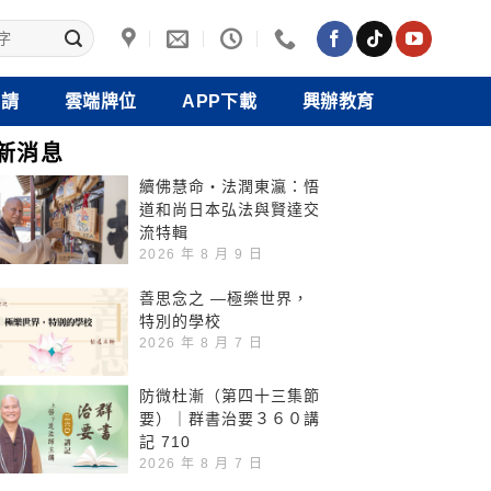
禮請
雲端牌位
APP下載
興辦教育
新消息
續佛慧命‧法潤東瀛：悟
道和尚日本弘法與賢達交
流特輯
2026 年 8 月 9 日
善思念之 —極樂世界，
特別的學校
2026 年 8 月 7 日
防微杜漸（第四十三集節
要）｜群書治要３６０講
記 710
2026 年 8 月 7 日