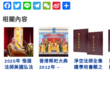
Facebook
Twitter
Line
Telegram
WeChat
Sina
分
Weibo
享
相關內容
2025年 悟道
香港祭祀大典
淨空法師全集
法師美國弘法
2012年 –
講學用書類之
行剪影
2024年
三上冊下冊