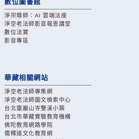
數位圖書館
淨宗導師：AI 雲端法座
淨空老法師影音報恩講堂
數位法寶
影音專區
華藏相關網站
淨空老法師專集網
淨空老法師圖文檢索中心
台北靈巖山寺雙溪小築
台北市華藏實驗教育機構
佛陀教育網路學院
儒釋道文化教育網