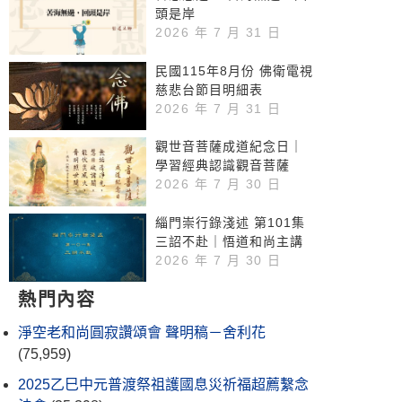
頭是岸
2026 年 7 月 31 日
民國115年8月份 佛衛電視
慈悲台節目明細表
2026 年 7 月 31 日
觀世音菩薩成道紀念日｜
學習經典認識觀音菩薩
2026 年 7 月 30 日
緇門崇行錄淺述 第101集
三詔不赴｜悟道和尚主講
2026 年 7 月 30 日
熱門內容
淨空老和尚圓寂讚頌會 聲明稿－舍利花
(75,959)
2025乙巳中元普渡祭祖護國息災祈福超薦繫念