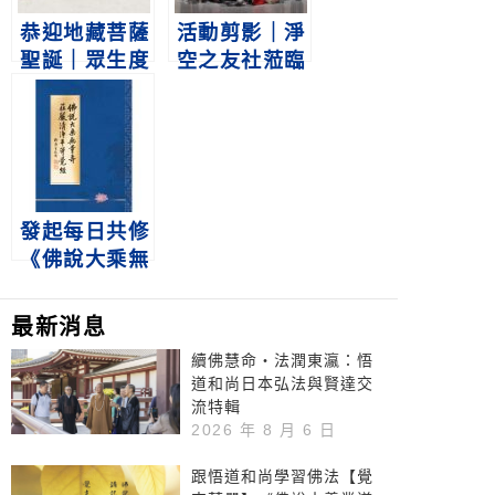
恭迎地藏菩薩
活動剪影｜淨
聖誕｜眾生度
空之友社蒞臨
盡 方證菩提
參觀淨空老法
地獄未空 誓
師文物展、華
不成佛
藏淨宗學會
發起每日共修
《佛說大乘無
量壽莊嚴清淨
平等覺經》啟
最新消息
事｜悟道法師
續佛慧命‧法潤東瀛：悟
道和尚日本弘法與賢達交
流特輯
2026 年 8 月 6 日
跟悟道和尚學習佛法【覺