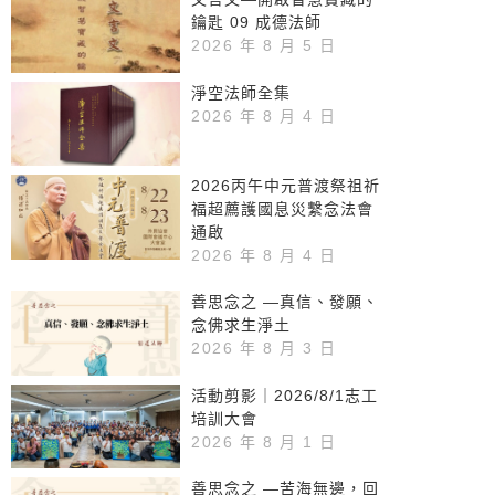
鑰匙 09 成德法師
2026 年 8 月 5 日
淨空法師全集
2026 年 8 月 4 日
2026丙午中元普渡祭祖祈
福超薦護國息災繫念法會
通啟
2026 年 8 月 4 日
善思念之 —真信、發願、
念佛求生淨土
2026 年 8 月 3 日
活動剪影｜2026/8/1志工
培訓大會
2026 年 8 月 1 日
善思念之 —苦海無邊，回