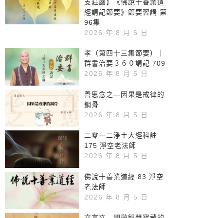
支莊嚴】《佛說十善業道
經講記節要》節要習講 第
96集
2026 年 8 月 6 日
孝（第四十三集節要）｜
群書治要３６０講記 709
2026 年 8 月 6 日
善思念之—因果是戒律的
鋼骨
2026 年 8 月 5 日
二零一二淨土大經科註
175 淨空老法師
2026 年 8 月 5 日
佛說十善業道經 83 淨空
老法師
2026 年 8 月 5 日
文言文—開啟智慧寶藏的