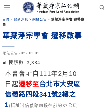
首頁
>
最新消息
>
網站公告
>
華藏淨宗學會 遷移啟
事
華藏淨宗學會 遷移啟事
網站公告
2022.02.09
閱讀數:
3,384
本會會址自111年2月10
日起
遷移至
台北市大安區
信義路四段341號2樓之
1
(舊址沿信義路四段往前約87公尺–