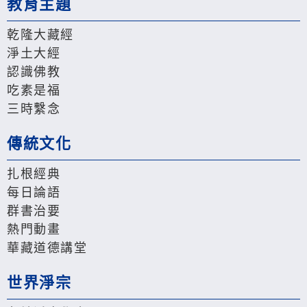
教育主題
乾隆大藏經
淨土大經
認識佛教
吃素是福
三時繫念
傳統文化
扎根經典
每日論語
群書治要
熱門動畫
華藏道德講堂
世界淨宗