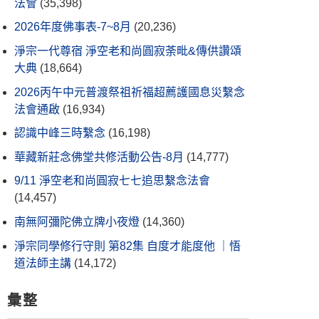
法會
(35,398)
2026年度佛事表-7~8月
(20,236)
淨宗一代尊宿 淨空老和尚圓寂荼毗&傳供讚頌
大典
(18,664)
2026丙午中元普渡祭祖祈福超薦護國息災繫念
法會通啟
(16,934)
認識中峰三時繫念
(16,198)
華藏新莊念佛堂共修活動公告-8月
(14,777)
9/11 淨空老和尚圓寂七七追思繫念法會
(14,457)
南無阿彌陀佛立牌小夜燈
(14,360)
淨宗同學修行守則 第82集 自度才能度他 ｜悟
道法師主講
(14,172)
彙整