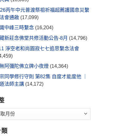
026丙午中元普渡祭祖祈福超薦護國息災繫
法會通啟
(17,099)
識中峰三時繫念
(16,204)
藏新莊念佛堂共修活動公告-8月
(14,796)
/11 淨空老和尚圓寂七七追思繫念法會
4,459)
無阿彌陀佛立牌小夜燈
(14,364)
宗同學修行守則 第82集 自度才能度他 ｜
道法師主講
(14,172)
整
分類