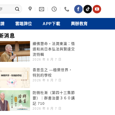
禮請
雲端牌位
APP下載
興辦教育
新消息
續佛慧命‧法潤東瀛：悟
道和尚日本弘法與賢達交
流特輯
2026 年 8 月 7 日
善思念之 —極樂世界，
特別的學校
2026 年 8 月 7 日
防微杜漸（第四十三集節
要）｜群書治要３６０講
記 710
2026 年 8 月 7 日