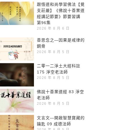
跟悟道和尚學習佛法【覺
支莊嚴】《佛說十善業道
經講記節要》節要習講
第96集
2026 年 8 月 6 日
善思念之—因果是戒律的
鋼骨
2026 年 8 月 5 日
二零一二淨土大經科註
175 淨空老法師
2026 年 8 月 5 日
佛說十善業道經 83 淨空
老法師
2026 年 8 月 5 日
文言文—開啟智慧寶藏的
鑰匙 09 成德法師
2026 年 8 月 5 日