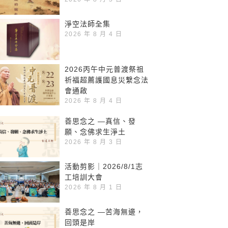
淨空法師全集
2026 年 8 月 4 日
2026丙午中元普渡祭祖
祈福超薦護國息災繫念法
會通啟
2026 年 8 月 4 日
善思念之 —真信、發
願、念佛求生淨土
2026 年 8 月 3 日
活動剪影｜2026/8/1志
工培訓大會
2026 年 8 月 1 日
善思念之 —苦海無邊，
回頭是岸