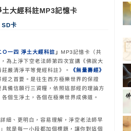
淨土大經科註MP3記憶卡
 SD卡
二Ｏ一四 淨土大經科註
」
MP3記憶卡（共
集），為上淨下空老法師第四次宣講《佛說大
壽莊嚴清淨平等覺經科註》。
《無量壽經》
群經之首要。是往生西方極樂世界的保證
要具備信願行三資糧，依照這部經的理論方
，各個生淨土，各個在極樂世界成佛道。
更詳細、更明白，容易理解，淨空老法師早
判」就是每一小段都加個標題，讓你對這個