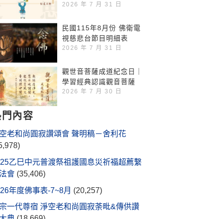
2026 年 7 月 31 日
民國115年8月份 佛衛電
視慈悲台節目明細表
2026 年 7 月 31 日
觀世音菩薩成道紀念日｜
學習經典認識觀音菩薩
2026 年 7 月 30 日
熱門內容
空老和尚圓寂讚頌會 聲明稿－舍利花
5,978)
025乙巳中元普渡祭祖護國息災祈福超薦繫
法會
(35,406)
026年度佛事表-7~8月
(20,257)
宗一代尊宿 淨空老和尚圓寂荼毗&傳供讚
大典
(18,669)