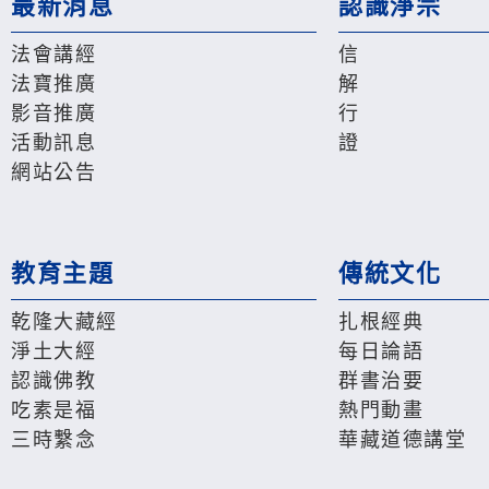
最新消息
認識淨宗
法會講經
信
法寶推廣
解
影音推廣
行
活動訊息
證
網站公告
教育主題
傳統文化
乾隆大藏經
扎根經典
淨土大經
每日論語
認識佛教
群書治要
吃素是福
熱門動畫
三時繫念
華藏道德講堂