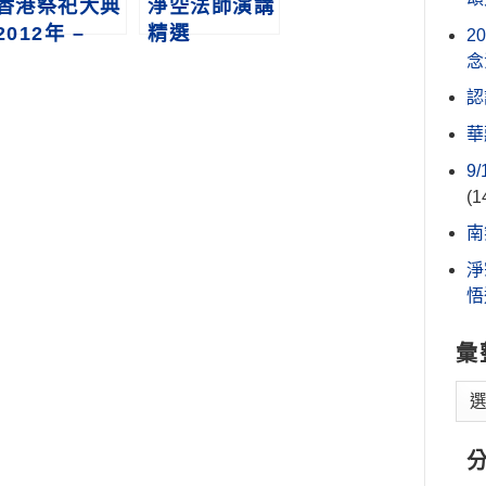
香港祭祀大典
淨空法師演講
2012年 –
精選
2
2024年
念
認
華
9
(1
南
淨
悟
彙