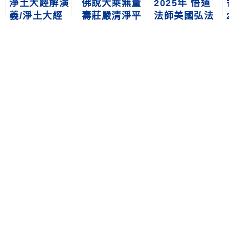
淨土大經解演
佛說大乘無量
2025年 悟道
義/淨土大經
壽莊嚴清淨平
法師美國弘法
科註 MP3
等覺經7吋
行剪影
SD卡
MP4 播經機