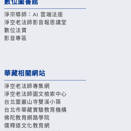
數位圖書館
淨宗導師：AI 雲端法座
淨空老法師影音報恩講堂
數位法寶
影音專區
華藏相關網站
淨空老法師專集網
淨空老法師圖文檢索中心
台北靈巖山寺雙溪小築
台北市華藏實驗教育機構
佛陀教育網路學院
儒釋道文化教育網