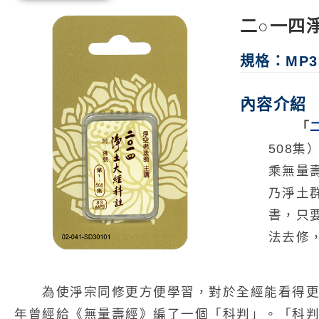
二○一四
規格：
MP3
內容介紹
「
508
乘無量
乃淨土
書，只
法去修
為使淨宗同修更方便學習，對於全經能看得
年曾經給《無量壽經》編了一個「科判」。「科