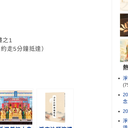
樓之1
約走5分鐘抵達）
淨
(7
2
念
2
淨
頌