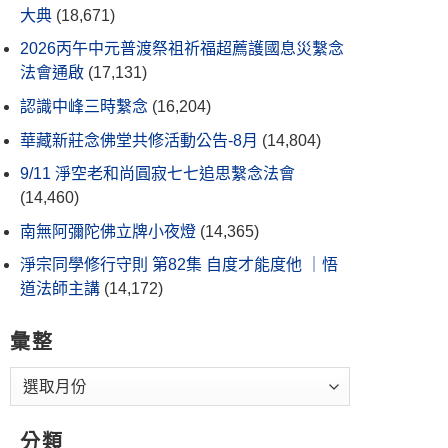
大典
(18,671)
2026丙午中元普渡祭祖祈福超薦護國息災繫念
法會通啟
(17,131)
認識中峰三時繫念
(16,204)
華藏新莊念佛堂共修活動公告-8月
(14,804)
9/11 淨空老和尚圓寂七七追思繫念法會
(14,460)
南無阿彌陀佛立牌小夜燈
(14,365)
淨宗同學修行守則 第82集 自度才能度他 ｜悟
道法師主講
(14,172)
彙整
分類