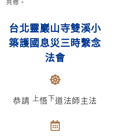
共修。
台北靈巖山寺雙溪小
築護國息災三時繫念
法會
上
下
恭請
悟
道法師主法