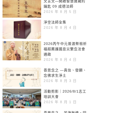
文言文—開啟智慧寶藏的
鑰匙 09 成德法師
2026 年 8 月 5 日
淨空法師全集
2026 年 8 月 4 日
2026丙午中元普渡祭祖祈
福超薦護國息災繫念法會
通啟
2026 年 8 月 4 日
善思念之 —真信、發願、
念佛求生淨土
2026 年 8 月 3 日
活動剪影｜2026/8/1志工
培訓大會
2026 年 8 月 1 日
善思念之 —苦海無邊，回