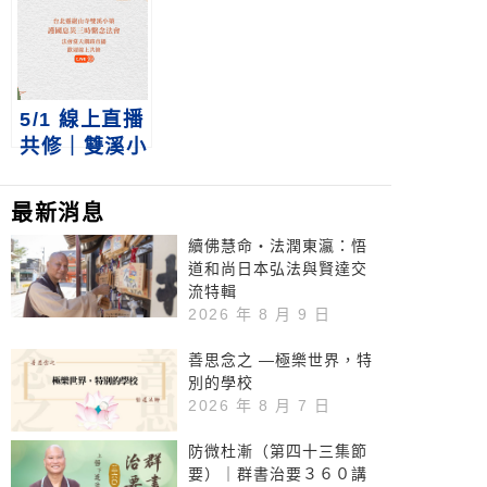
災三時繫念法
念法會
會
5/1 線上直播
共修｜雙溪小
築護國息災三
時繫念法會
最新消息
續佛慧命‧法潤東瀛：悟
道和尚日本弘法與賢達交
流特輯
2026 年 8 月 9 日
善思念之 —極樂世界，特
別的學校
2026 年 8 月 7 日
防微杜漸（第四十三集節
要）｜群書治要３６０講