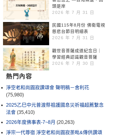
頭是岸
2026 年 7 月 31 日
民國115年8月份 佛衛電視
慈悲台節目明細表
2026 年 7 月 31 日
觀世音菩薩成道紀念日｜
學習經典認識觀音菩薩
2026 年 7 月 30 日
熱門內容
淨空老和尚圓寂讚頌會 聲明稿－舍利花
(75,980)
2025乙巳中元普渡祭祖護國息災祈福超薦繫念
法會
(35,410)
2026年度佛事表-7~8月
(20,263)
淨宗一代尊宿 淨空老和尚圓寂荼毗&傳供讚頌