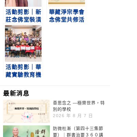
活動剪影｜新
華藏淨宗學會
莊念佛堂裝潢
念佛堂共修活
灑淨儀規
動公告
活動剪影｜華
藏實驗教育機
構暨啟蒙教育
班新春團拜
最新消息
善思念之 —極樂世界，特
別的學校
2026 年 8 月 7 日
防微杜漸（第四十三集節
要）｜群書治要３６０講