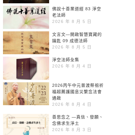
佛說十善業道經 83 淨空
老法師
2026 年 8 月 5 日
文言文—開啟智慧寶藏的
鑰匙 09 成德法師
2026 年 8 月 5 日
淨空法師全集
2026 年 8 月 4 日
2026丙午中元普渡祭祖祈
福超薦護國息災繫念法會
通啟
2026 年 8 月 4 日
善思念之 —真信、發願、
念佛求生淨土
2026 年 8 月 3 日