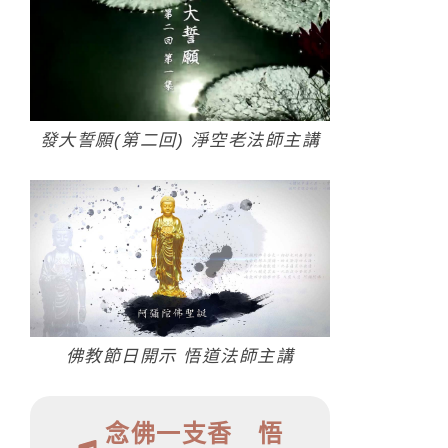
發大誓願(第二回) 淨空老法師主講
佛教節日開示 悟道法師主講
念佛一支香 悟