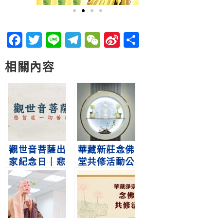
Facebook
Twitter
Line
Telegram
WeChat
Sina
分
Weibo
享
相關內容
觀世音菩薩出
華藏新莊念佛
家紀念日｜悲
堂共修活動公
智度一切苦厄
告-8月