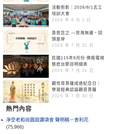
活動剪影｜2026/8/1志工
培訓大會
2026 年 8 月 1 日
善思念之 —苦海無邊，回
頭是岸
2026 年 7 月 31 日
民國115年8月份 佛衛電視
慈悲台節目明細表
2026 年 7 月 31 日
觀世音菩薩成道紀念日｜
學習經典認識觀音菩薩
2026 年 7 月 30 日
熱門內容
淨空老和尚圓寂讚頌會 聲明稿－舍利花
(75,966)