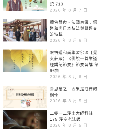
記 710
2026 年 8 月 7 日
續佛慧命‧法潤東瀛：悟
道和尚日本弘法與賢達交
流特輯
2026 年 8 月 6 日
跟悟道和尚學習佛法【覺
支莊嚴】《佛說十善業道
經講記節要》節要習講 第
96集
2026 年 8 月 6 日
善思念之—因果是戒律的
鋼骨
2026 年 8 月 5 日
二零一二淨土大經科註
175 淨空老法師
2026 年 8 月 5 日