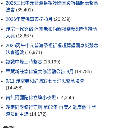
2025乙巳中元普渡祭祖護國息災祈福超薦繫念
法會
(35,401)
2026年度佛事表-7~8月
(20,239)
淨宗一代尊宿 淨空老和尚圓寂荼毗&傳供讚頌
大典
(18,667)
2026丙午中元普渡祭祖祈福超薦護國息災繫念
法會通啟
(16,971)
認識中峰三時繫念
(16,199)
華藏新莊念佛堂共修活動公告-8月
(14,785)
9/11 淨空老和尚圓寂七七追思繫念法會
(14,458)
南無阿彌陀佛立牌小夜燈
(14,360)
淨宗同學修行守則 第82集 自度才能度他 ｜悟
道法師主講
(14,172)