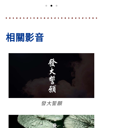
念佛
計數
器
相關影音
佛
號
不
離
身
發大誓願